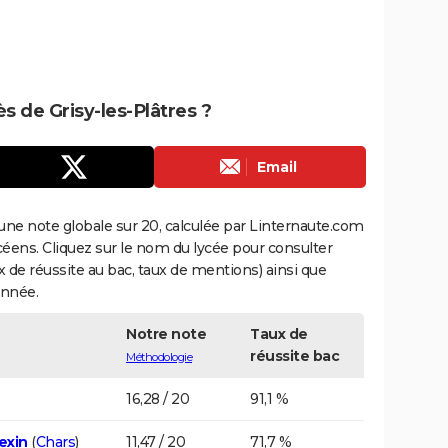
ès de Grisy-les-Plâtres ?
Email
une note globale sur 20, calculée par Linternaute.com
ycéens. Cliquez sur le nom du lycée pour consulter
aux de réussite au bac, taux de mentions) ainsi que
année.
Notre note
Taux de
réussite bac
Méthodologie
16,28 / 20
91,1 %
exin
(
Chars
)
11,47 / 20
71,7 %