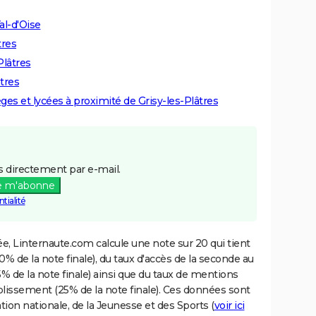
al-d'Oise
tres
Plâtres
âtres
èges et lycées à proximité de Grisy-les-Plâtres
 directement par e-mail.
e m'abonne
tialité
e, Linternaute.com calcule une note sur 20 qui tient
% de la note finale), du taux d'accès de la seconde au
% de la note finale) ainsi que du taux de mentions
blissement (25% de la note finale). Ces données sont
tion nationale, de la Jeunesse et des Sports (
voir ici