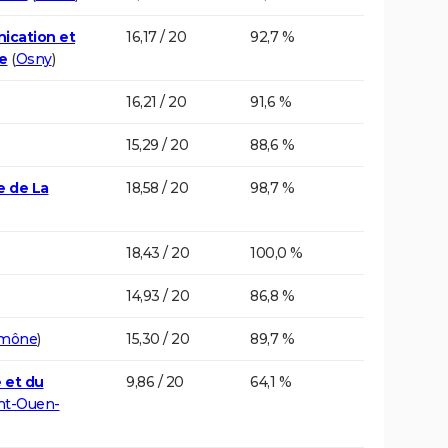
ication et
16,17 / 20
92,7 %
le
(
Osny
)
16,21 / 20
91,6 %
15,29 / 20
88,6 %
e de La
18,58 / 20
98,7 %
18,43 / 20
100,0 %
14,93 / 20
86,8 %
umône
)
15,30 / 20
89,7 %
 et du
9,86 / 20
64,1 %
nt-Ouen-