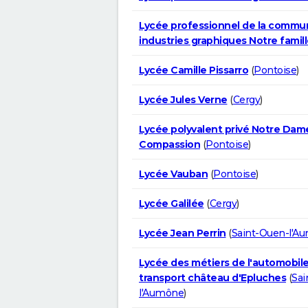
Lycée professionnel de la commun
industries graphiques Notre famil
Lycée Camille Pissarro
(
Pontoise
)
Lycée Jules Verne
(
Cergy
)
Lycée polyvalent privé Notre Dam
Compassion
(
Pontoise
)
Lycée Vauban
(
Pontoise
)
Lycée Galilée
(
Cergy
)
Lycée Jean Perrin
(
Saint-Ouen-l'A
Lycée des métiers de l'automobile
transport château d'Epluches
(
Sai
l'Aumône
)