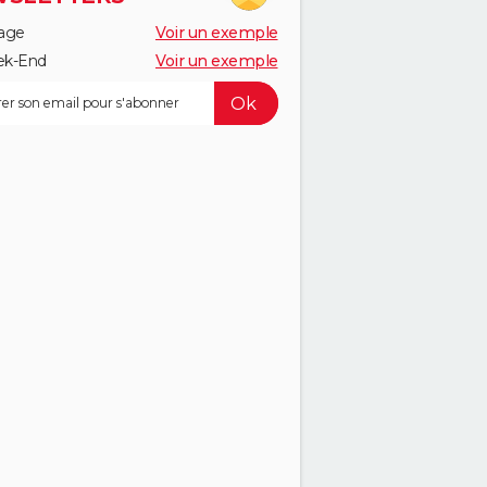
age
Voir un exemple
k-End
Voir un exemple