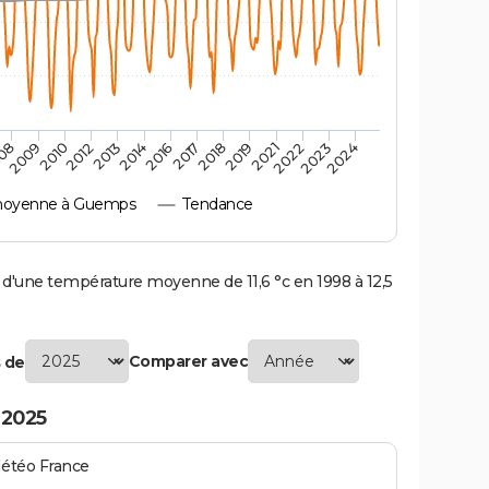
2017
08
2023
2014
2021
2012
2018
2009
2024
2016
2022
2013
2019
2010
moyenne à Guemps
Tendance
une température moyenne de 11,6 °c en 1998 à 12,5
Comparer avec
 de
 2025
Météo France