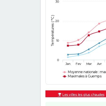
30
Températures ( °C )
20
10
0
Jan
Fev
Mar
Avr
Moyenne nationale : ma
Maximales à Guemps
Les villes les plus chaudes