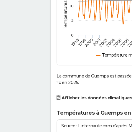
10
5
0
2001
20
1999
2005
2003
2000
2006
1998
2004
Température 
La commune de Guemps est passée d'
°c en 2025.
Afficher les données climatiques
Températures à Guemps en
Source : Linternaute.com d'après 