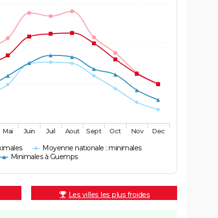
Mai
Juin
Juil
Aout
Sept
Oct
Nov
Dec
ximales
Moyenne nationale : minimales
Minimales à Guemps
Les villes les plus froides