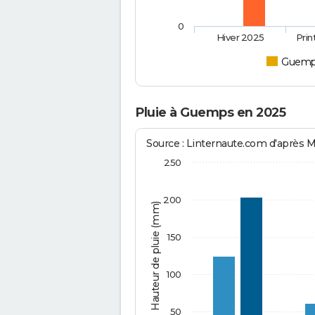
0
Hiver 2025
Pri
Guemp
Pluie à Guemps en 2025
Source : Linternaute.com d'après 
250
200
Hauteur de pluie (mm)
150
100
50