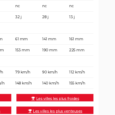
nc
nc
nc
32 j
28 j
13 j
m
61 mm
141 mm
161 mm
mm
153 mm
190 mm
225 mm
/h
79 km/h
90 km/h
112 km/h
m/h
148 km/h
140 km/h
155 km/h
Les villes les plus froides
s
Les villes les plus venteuses