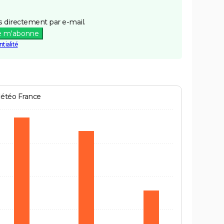
 directement par e-mail.
e m'abonne
tialité
Météo France