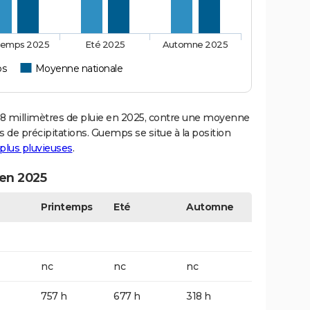
temps 2025
Eté 2025
Automne 2025
s
Moyenne nationale
millimètres de pluie en 2025, contre une moyenne
s de précipitations. Guemps se situe à la position
s plus pluvieuses
.
 en 2025
Printemps
Eté
Automne
nc
nc
nc
757 h
677 h
318 h