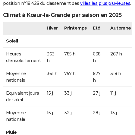
position n°18 426 du classement des
villes les plus pluvieuses
.
Climat à Kœur-la-Grande par saison en 2025
Hiver
Printemps
Eté
Automne
Soleil
Heures
363
785 h
638
267 h
d'ensoleillement
h
h
Moyenne
361 h
757 h
677
318 h
nationale
h
Equivalent jours
15 j
33 j
27 j
11 j
de soleil
Moyenne
15 j
32 j
28 j
13 j
nationale
Pluie