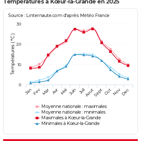
Températures à Kœur-la-Grande en 2025
Source : Linternaute.com d'après Météo France
30
Températures ( °C )
20
10
0
Fev
Nov
Jan
Mar
Avr
Mai
Juin
Juil
Aout
Sept
Oct
Dec
Moyenne nationale : maximales
Moyenne nationale : minimales
Maximales à Kœur-la-Grande
Minimales à Kœur-la-Grande