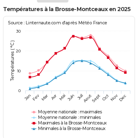
Températures à la Brosse-Montceaux en 2025
Source : Linternaute.com d'après Météo France
30
Températures ( °C )
20
10
0
Fev
Nov
Jan
Mar
Avr
Mai
Juin
Juil
Aout
Sept
Oct
Dec
Moyenne nationale : maximales
Moyenne nationale : minimales
Maximales à la Brosse-Montceaux
Minimales à la Brosse-Montceaux