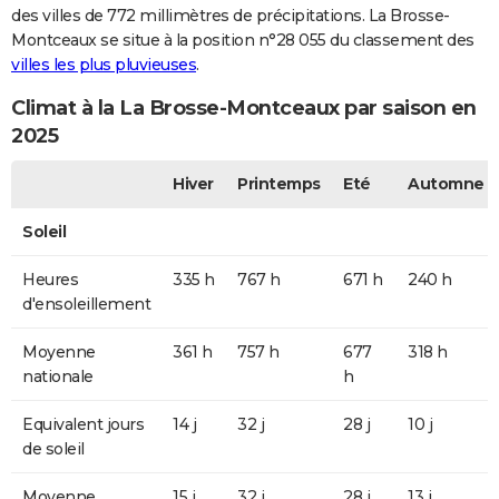
des villes de 772 millimètres de précipitations. La Brosse-
Montceaux se situe à la position n°28 055 du classement des
villes les plus pluvieuses
.
Climat à la La Brosse-Montceaux par saison en
2025
Hiver
Printemps
Eté
Automne
Soleil
Heures
335 h
767 h
671 h
240 h
d'ensoleillement
Moyenne
361 h
757 h
677
318 h
nationale
h
Equivalent jours
14 j
32 j
28 j
10 j
de soleil
Moyenne
15 j
32 j
28 j
13 j