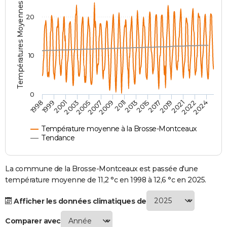
Températures Moyennes ( °C )
City break
Voyage de noces
Climat
Destinations
Voyage nature
Forum
+
PHOTO
20
GUIDES D'ACHAT
BONS PLANS
10
CARTE DE VOEUX
Carte Bonne année
Carte Pâques
Carte de Noël
Carte Saint-Valentin
Carte d'anniversaire
DICTIONNAIRE
0
2007
2021
2009
2022
1998
2011
2024
1999
2013
2001
2015
2003
2017
2005
2019
Biographies
Expressions
Dictionnaire
Citations
Proverbes
PROGRAMME TV
Température moyenne à la Brosse-Montceaux
COPAINS D'AVANT
Tendance
Se connecter
Collèges
Universités
Service militaire
S'inscrire
Lycées
Primaires
Entreprises
Avis de recherche
AVIS DE DÉCÈS
La commune de la Brosse-Montceaux est passée d'une
FORUM
température moyenne de 11,2 °c en 1998 à 12,6 °c en 2025.
Lifestyle
Sport
Television
Cinema
Bricolage
Culture
Auto
Voyage
Afficher les données climatiques de
Comparer avec