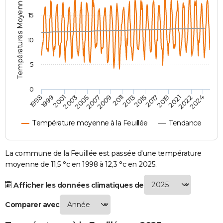
Températures Moyennes ( °C )
City break
Voyage de noces
Climat
Destinations
Voyage nature
Forum
+
PHOTO
15
GUIDES D'ACHAT
10
BONS PLANS
5
CARTE DE VOEUX
0
Carte Bonne année
Carte Pâques
Carte de Noël
Carte Saint-Valentin
Carte d'anniversaire
DICTIONNAIRE
2007
2021
2009
2022
1998
2011
2024
1999
2013
2001
2015
2003
2017
2005
2019
Biographies
Expressions
Dictionnaire
Citations
Proverbes
PROGRAMME TV
Température moyenne à la Feuillée
Tendance
COPAINS D'AVANT
Se connecter
Collèges
Universités
Service militaire
S'inscrire
Lycées
Primaires
Entreprises
Avis de recherche
La commune de la Feuillée est passée d'une température
AVIS DE DÉCÈS
moyenne de 11,5 °c en 1998 à 12,3 °c en 2025.
FORUM
Afficher les données climatiques de
Lifestyle
Sport
Television
Cinema
Bricolage
Culture
Auto
Voyage
Comparer avec