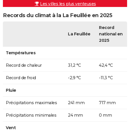
Les villes les plus venteuses
Records du climat à la La Feuillée en 2025
Record
La Feuillée
national en
2025
Températures
Record de chaleur
31,2 °C
42,4 °C
Record de froid
-2,9 °C
-11,3 °C
Pluie
Précipitations maximales
241 mm
717 mm
Précipitations minimales
24 mm
0 mm
Vent