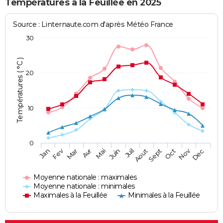
Températures à la Feuillée en 2025
Source : Linternaute.com d'après Météo France
30
Températures ( °C )
20
10
0
Fev
Nov
Jan
Mar
Avr
Mai
Juin
Juil
Aout
Sept
Oct
Dec
Moyenne nationale : maximales
Moyenne nationale : minimales
Maximales à la Feuillée
Minimales à la Feuillée