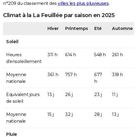
n°209 du classement des
villes les plus pluvieuses
.
Climat à la La Feuillée par saison en 2025
Hiver
Printemps
Eté
Automne
Soleil
Heures
311 h
614 h
548 h
261 h
d'ensoleillement
Moyenne
361 h
757 h
677
318 h
nationale
h
Equivalent jours
13 j
26 j
23 j
11 j
de soleil
Moyenne
15 j
32 j
28 j
13 j
nationale
Pluie