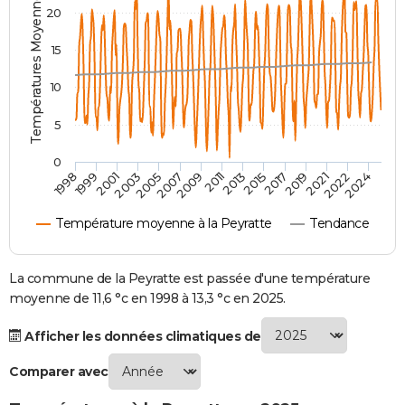
Températures Moyennes ( °C )
20
City break
Voyage de noces
Climat
Destinations
Voyage nature
Forum
+
PHOTO
15
GUIDES D'ACHAT
10
BONS PLANS
5
CARTE DE VOEUX
0
Carte Bonne année
Carte Pâques
Carte de Noël
Carte Saint-Valentin
Carte d'anniversaire
DICTIONNAIRE
2007
2021
2009
2022
1998
2011
2024
1999
2013
2001
2015
2003
2017
2005
2019
Biographies
Expressions
Dictionnaire
Citations
Proverbes
PROGRAMME TV
Température moyenne à la Peyratte
Tendance
COPAINS D'AVANT
Se connecter
Collèges
Universités
Service militaire
S'inscrire
Lycées
Primaires
Entreprises
Avis de recherche
La commune de la Peyratte est passée d'une température
AVIS DE DÉCÈS
moyenne de 11,6 °c en 1998 à 13,3 °c en 2025.
FORUM
Afficher les données climatiques de
Lifestyle
Sport
Television
Cinema
Bricolage
Culture
Auto
Voyage
Comparer avec