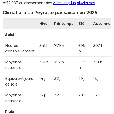
n°12 603 du classement des
villes les plus pluvieuses
.
Climat à la La Peyratte par saison en 2025
Hiver
Printemps
Eté
Automne
Soleil
Heures
341 h
779 h
696
307 h
d'ensoleillement
h
Moyenne
361 h
757 h
677
318 h
nationale
h
Equivalent jours
14 j
32 j
29 j
13 j
de soleil
Moyenne
15 j
32 j
28 j
13 j
nationale
Pluie