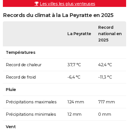
Les villes les plus venteuses
Records du climat à la La Peyratte en 2025
Record
La Peyratte
national en
2025
Températures
Record de chaleur
37,7 °C
42,4 °C
Record de froid
-6,4 °C
-11,3 °C
Pluie
Précipitations maximales
124 mm
717 mm
Précipitations minimales
12 mm
0 mm
Vent