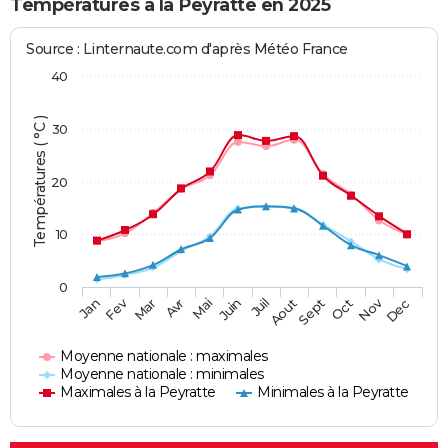
Températures à la Peyratte en 2025
Source : Linternaute.com d'après Météo France
40
Températures ( °C )
30
20
10
0
Fev
Nov
Jan
Mar
Avr
Mai
Juin
Juil
Aout
Sept
Oct
Dec
Moyenne nationale : maximales
Moyenne nationale : minimales
Maximales à la Peyratte
Minimales à la Peyratte