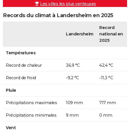
Les villes les plus venteuses
Records du climat à Landersheim en 2025
Record
Landersheim
national en
2025
Températures
Record de chaleur
36,9 °C
42,4 °C
Record de froid
-9,2 °C
-11,3 °C
Pluie
Précipitations maximales
109 mm
717 mm
Précipitations minimales
9 mm
0 mm
Vent