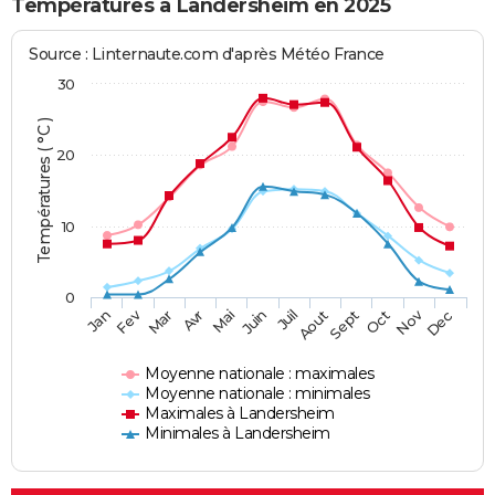
Températures à Landersheim en 2025
Source : Linternaute.com d'après Météo France
30
Températures ( °C )
20
10
0
Fev
Nov
Jan
Mar
Avr
Mai
Juin
Juil
Aout
Sept
Oct
Dec
Moyenne nationale : maximales
Moyenne nationale : minimales
Maximales à Landersheim
Minimales à Landersheim