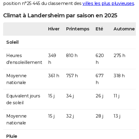
position n°25 445 du classement des
villes les plus pluvieuses
.
Climat à Landersheim par saison en 2025
Hiver
Printemps
Eté
Automne
Soleil
Heures
349
810 h
620
275 h
d'ensoleillement
h
h
Moyenne
361 h
757 h
677
318 h
nationale
h
Equivalent jours
15 j
34 j
26 j
11 j
de soleil
Moyenne
15 j
32 j
28 j
13 j
nationale
Pluie