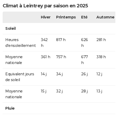
Climat à Leintrey par saison en 2025
Hiver
Printemps
Eté
Automne
Soleil
Heures
342
817 h
626
281 h
d'ensoleillement
h
h
Moyenne
361 h
757 h
677
318 h
nationale
h
Equivalent jours
14 j
34 j
26 j
12 j
de soleil
Moyenne
15 j
32 j
28 j
13 j
nationale
Pluie