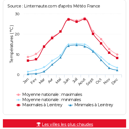
Source : Linternaute.com d'après Météo France
30
Températures ( °C )
20
10
0
Fev
Nov
Jan
Mar
Avr
Mai
Juin
Juil
Aout
Sept
Oct
Dec
Moyenne nationale : maximales
Moyenne nationale : minimales
Maximales à Leintrey
Minimales à Leintrey
Les villes les plus chaudes