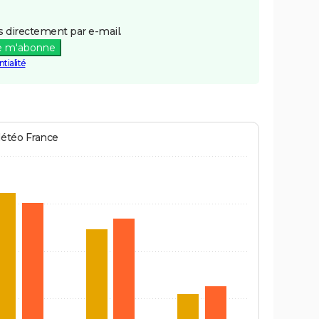
 directement par e-mail.
e m'abonne
tialité
Météo France