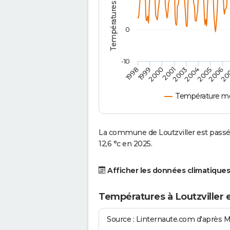
0
-10
2001
2004
1998
2006
2000
2003
2005
1999
20
Température mo
La commune de Loutzviller est passé
12,6 °c en 2025.
Afficher les données climatiques
Températures à Loutzviller 
Source : Linternaute.com d'après 