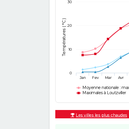
30
Températures ( °C )
20
10
0
Jan
Fev
Mar
Avr
Moyenne nationale : ma
Maximales à Loutzviller
Les villes les plus chaudes