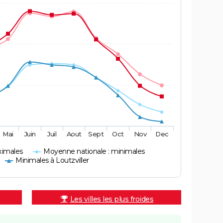
Mai
Juin
Juil
Aout
Sept
Oct
Nov
Dec
ximales
Moyenne nationale : minimales
Minimales à Loutzviller
Les villes les plus froides