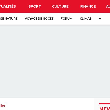
TUALITÉS
SPORT
CULTURE
FINANCE
A
GE NATURE
VOYAGE DE NOCES
FORUM
CLIMAT
+
ller
NEW