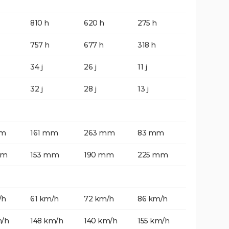
810 h
620 h
275 h
757 h
677 h
318 h
34 j
26 j
11 j
32 j
28 j
13 j
mm
161 mm
263 mm
83 mm
mm
153 mm
190 mm
225 mm
/h
61 km/h
72 km/h
86 km/h
m/h
148 km/h
140 km/h
155 km/h