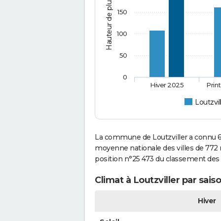
Hauteur de pluie (mm)
150
100
50
0
Hiver 2025
Prin
Loutzvil
La commune de Loutzviller a connu 61
moyenne nationale des villes de 772 mi
position n°25 473 du classement des
Climat à Loutzviller par sais
Hiver