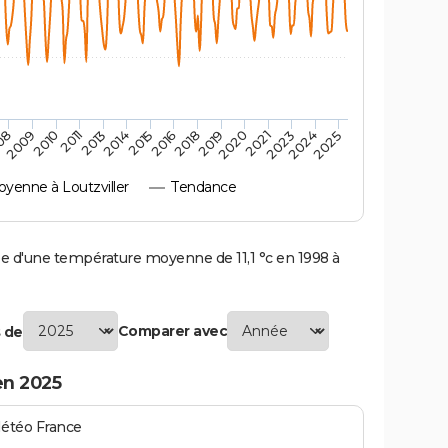
2010
2019
2013
2021
2015
2024
2009
2018
2011
2020
2014
2023
08
2016
2025
yenne à Loutzviller
Tendance
e d'une température moyenne de 11,1 °c en 1998 à
Comparer avec
 de
en 2025
Météo France