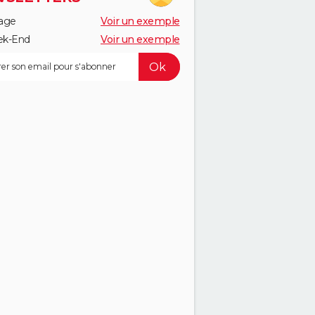
age
Voir un exemple
k-End
Voir un exemple