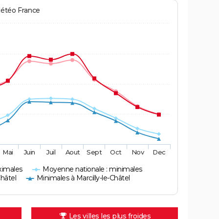
Météo France
Mai
Juin
Juil
Aout
Sept
Oct
Nov
Dec
ximales
Moyenne nationale : minimales
Châtel
Minimales à Marcilly-le-Châtel
Les villes les plus froides