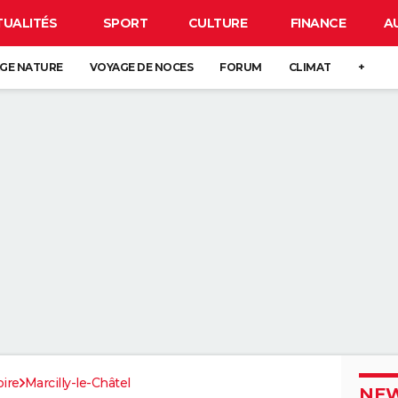
TUALITÉS
SPORT
CULTURE
FINANCE
A
GE NATURE
VOYAGE DE NOCES
FORUM
CLIMAT
+
oire
Marcilly-le-Châtel
NEW