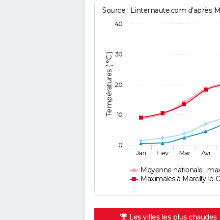
Source : Linternaute.com d'après 
40
30
Températures ( °C )
20
10
0
Jan
Fev
Mar
Avr
Moyenne nationale : ma
Maximales à Marcilly-le-
Les villes les plus chaudes