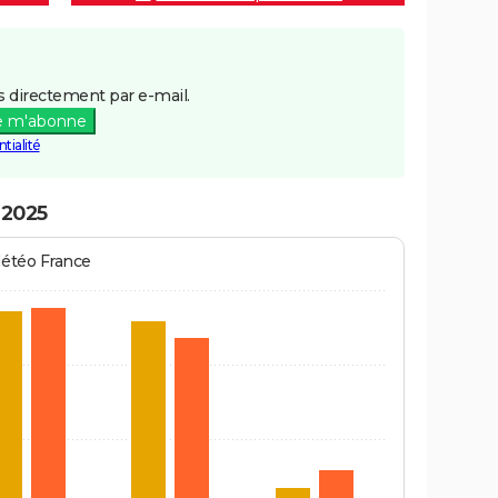
 directement par e-mail.
e m'abonne
tialité
 2025
Météo France