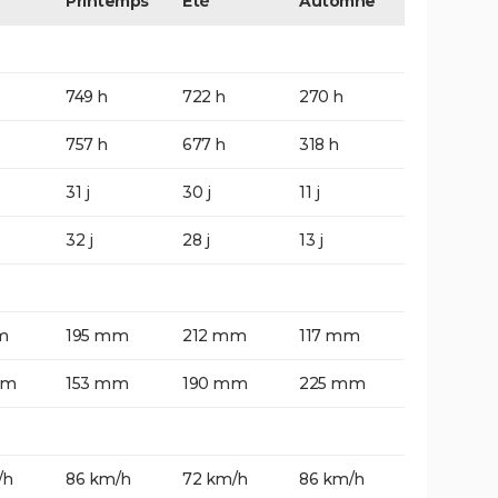
Printemps
Eté
Automne
749 h
722 h
270 h
757 h
677 h
318 h
31 j
30 j
11 j
32 j
28 j
13 j
m
195 mm
212 mm
117 mm
mm
153 mm
190 mm
225 mm
/h
86 km/h
72 km/h
86 km/h