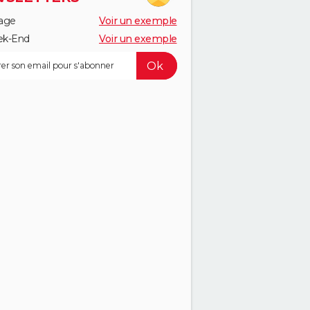
age
Voir un exemple
k-End
Voir un exemple