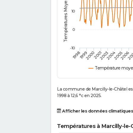
Températures Moyennes ( °C )
10
0
-10
2001
2004
1998
2006
2000
2003
2005
1999
20
Température moyenn
La commune de Marcilly-le-Châtel es
1998 à 12,6 °c en 2025.
Afficher les données climatiques
Températures à Marcilly-le-