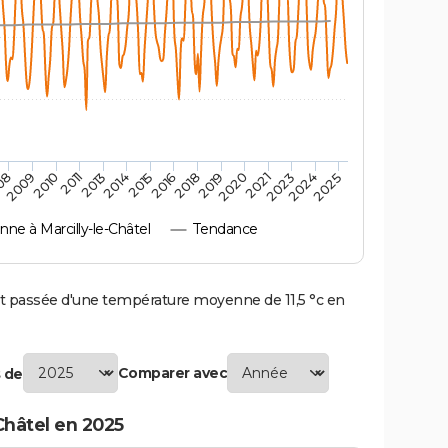
2010
2019
2013
2021
2015
2024
2009
2018
2011
2020
2014
2023
08
2016
2025
e à Marcilly-le-Châtel
Tendance
t passée d'une température moyenne de 11,5 °c en
Comparer avec
 de
Châtel en 2025