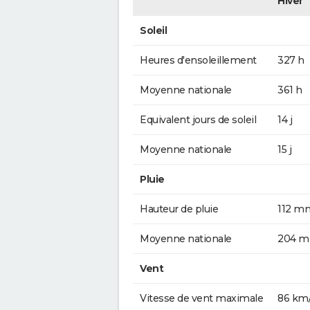
Hiver
Soleil
Heures d'ensoleillement
327 h
Moyenne nationale
361 h
Equivalent jours de soleil
14 j
Moyenne nationale
15 j
Pluie
Hauteur de pluie
112 m
Moyenne nationale
204 
Vent
Vitesse de vent maximale
86 km