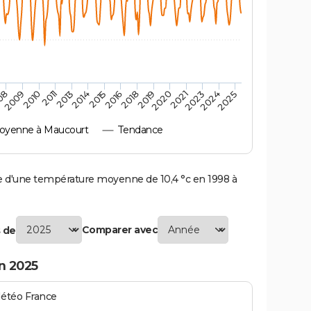
2010
2019
2013
2021
2015
2024
2009
2018
2011
2020
2014
2023
08
2016
2025
oyenne à Maucourt
Tendance
d'une température moyenne de 10,4 °c en 1998 à
Comparer avec
 de
n 2025
Météo France