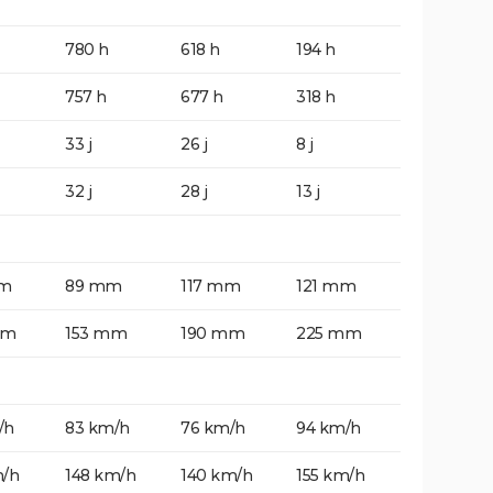
780 h
618 h
194 h
757 h
677 h
318 h
33 j
26 j
8 j
32 j
28 j
13 j
mm
89 mm
117 mm
121 mm
mm
153 mm
190 mm
225 mm
/h
83 km/h
76 km/h
94 km/h
m/h
148 km/h
140 km/h
155 km/h