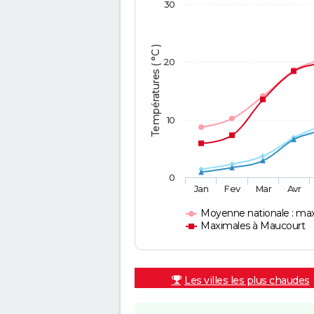
30
Températures ( °C )
20
10
0
Jan
Fev
Mar
Avr
Moyenne nationale : ma
Maximales à Maucourt
Les villes les plus chaudes