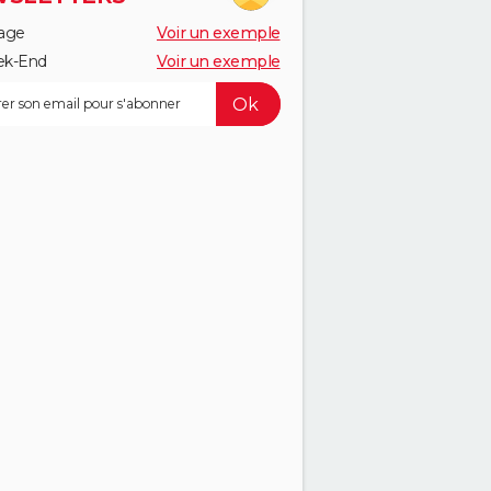
age
Voir un exemple
k-End
Voir un exemple