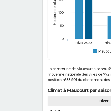
Hauteur de pluie (mm)
100
50
0
Hiver 2025
Prin
Maucou
La commune de Maucourt a connu 497
moyenne nationale des villes de 772 m
position n°33 501 du classement des
Climat à Maucourt par saiso
Hiver