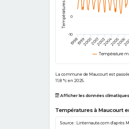
0
-10
2001
2004
1998
2006
2000
2003
2005
1999
20
Température m
La commune de Maucourt est passée 
11,8 °c en 2025.
Afficher les données climatiques
Températures à Maucourt e
Source : Linternaute.com d'après 