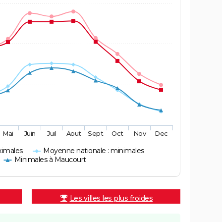
Mai
Juin
Juil
Aout
Sept
Oct
Nov
Dec
ximales
Moyenne nationale : minimales
Minimales à Maucourt
Les villes les plus froides