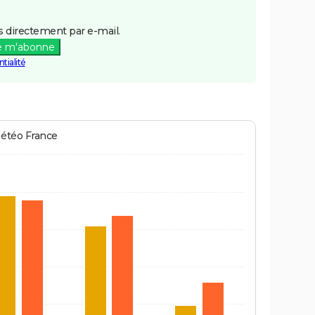
 directement par e-mail.
e m'abonne
tialité
Météo France