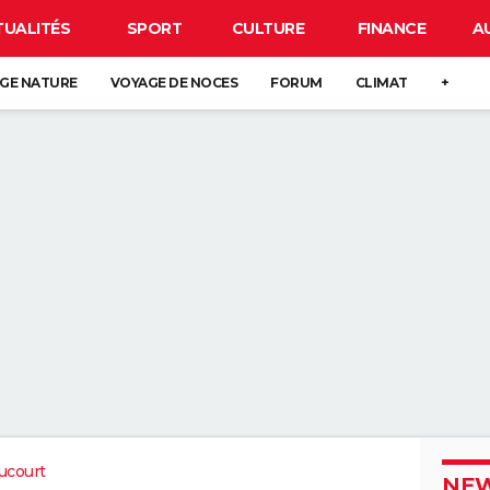
TUALITÉS
SPORT
CULTURE
FINANCE
A
GE NATURE
VOYAGE DE NOCES
FORUM
CLIMAT
+
ucourt
NEW