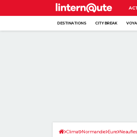
AC
DESTINATIONS
CITY BREAK
VOYA
Climat
Normandie
Eure
Neaufle