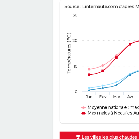
Source : Linternaute.com d'après 
30
Températures ( °C )
20
10
0
Jan
Fev
Mar
Avr
Moyenne nationale : max
Maximales à Neaufles-A
Les villes les plus chaudes