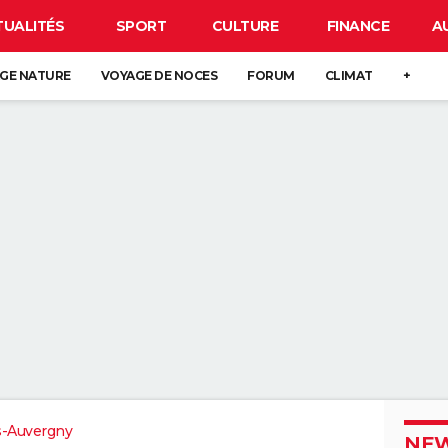
TUALITÉS
SPORT
CULTURE
FINANCE
A
GE NATURE
VOYAGE DE NOCES
FORUM
CLIMAT
+
s-Auvergny
NEW