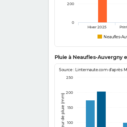
200
0
Hiver 2025
Pri
Neaufles-Au
Pluie à Neaufles-Auvergny 
Source : Linternaute.com d'après 
250
200
Hauteur de pluie (mm)
150
100