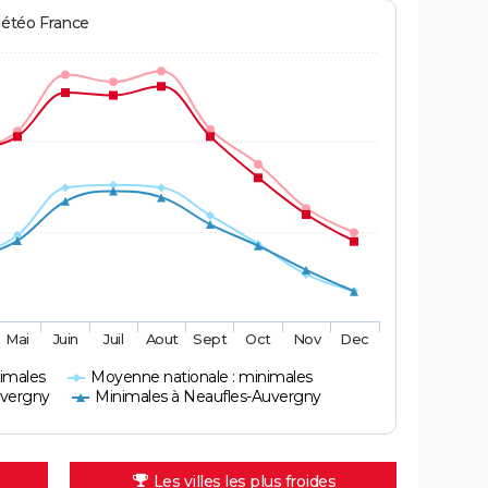
Météo France
Mai
Juin
Juil
Aout
Sept
Oct
Nov
Dec
imales
Moyenne nationale : minimales
uvergny
Minimales à Neaufles-Auvergny
Les villes les plus froides