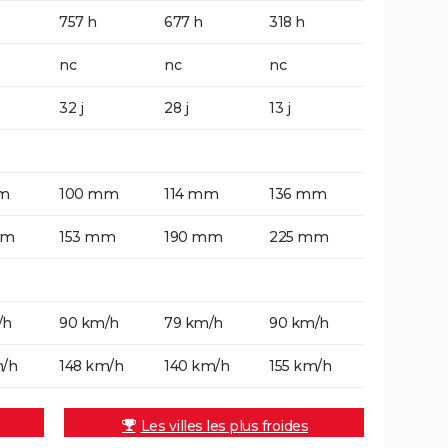
757 h
677 h
318 h
nc
nc
nc
32 j
28 j
13 j
m
100 mm
114 mm
136 mm
mm
153 mm
190 mm
225 mm
/h
90 km/h
79 km/h
90 km/h
m/h
148 km/h
140 km/h
155 km/h
Les villes les plus froides