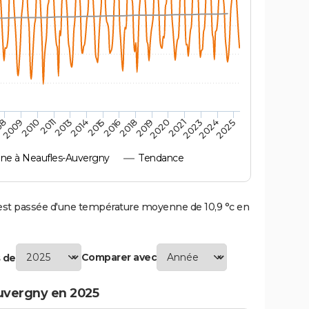
2010
2019
2011
2020
2013
2021
2014
2023
2015
2024
08
2016
2025
2009
2018
e à Neaufles-Auvergny
Tendance
t passée d'une température moyenne de 10,9 °c en
Comparer avec
 de
uvergny en 2025