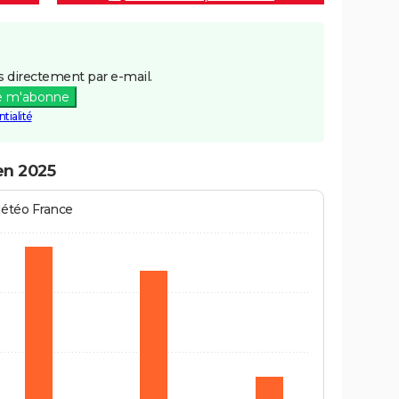
 directement par e-mail.
e m'abonne
tialité
en 2025
Météo France