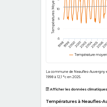
Températures Moyennes ( °C )
10
5
0
-5
2001
2003
2004
2005
1998
2006
1999
20
2000
Température moyenn
La commune de Neaufles-Auvergny es
1998 à 12,1 °c en 2025.
Afficher les données climatiques
Températures à Neaufles-A