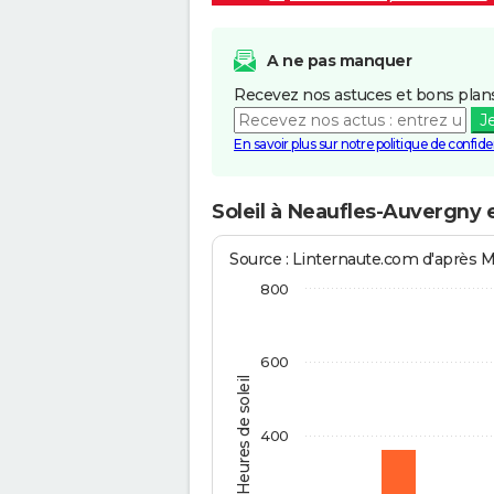
A ne pas manquer
Recevez nos astuces et bons plans
J
En savoir plus sur notre politique de confiden
Soleil à Neaufles-Auvergny 
Source : Linternaute.com d'après 
800
600
Heures de soleil
400