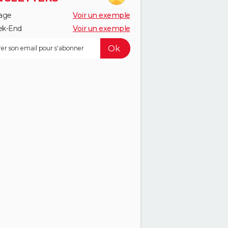
age
Voir un exemple
k-End
Voir un exemple