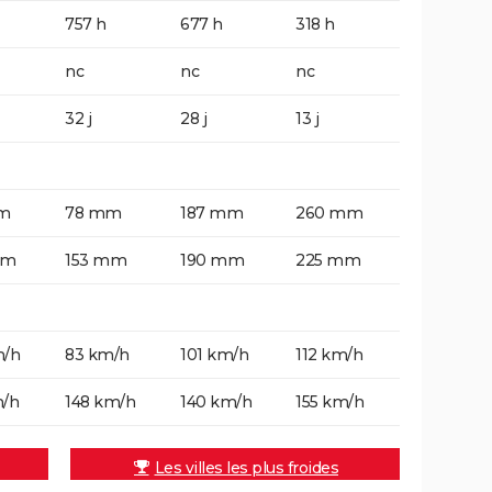
757 h
677 h
318 h
nc
nc
nc
32 j
28 j
13 j
m
78 mm
187 mm
260 mm
mm
153 mm
190 mm
225 mm
m/h
83 km/h
101 km/h
112 km/h
m/h
148 km/h
140 km/h
155 km/h
Les villes les plus froides