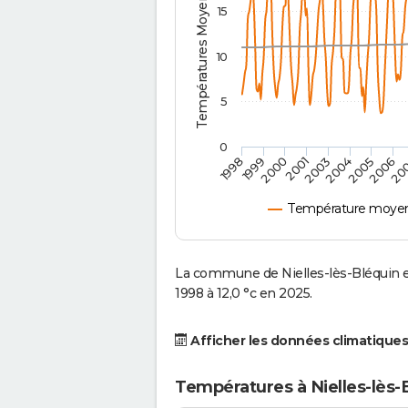
Températures Moyennes ( °C )
15
10
5
0
2000
2004
20
1999
2003
2006
1998
2001
2005
Température moyenn
La commune de Nielles-lès-Bléquin e
1998 à 12,0 °c en 2025.
Afficher les données climatiques
Températures à Nielles-lès-