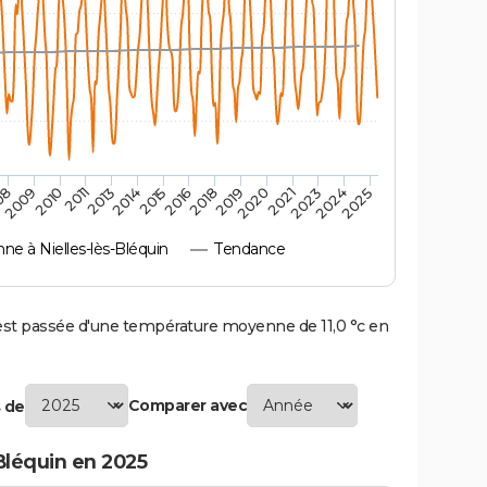
08
2011
2015
2019
2023
2010
2014
2018
2021
2025
2009
2013
2016
2020
2024
e à Nielles-lès-Bléquin
Tendance
st passée d'une température moyenne de 11,0 °c en
Comparer avec
 de
Bléquin en 2025