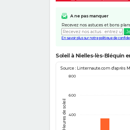
A ne pas manquer
Recevez nos astuces et bons plans
J
En savoir plus sur notre politique de confiden
Soleil à Nielles-lès-Bléquin 
Source : Linternaute.com d'après 
800
600
Heures de soleil
400