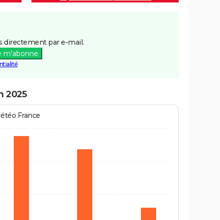
 directement par e-mail.
e m'abonne
tialité
en 2025
Météo France