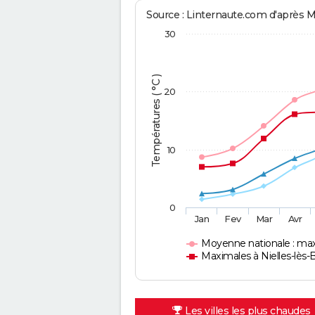
Source : Linternaute.com d'après 
30
Températures ( °C )
20
10
0
Jan
Fev
Mar
Avr
Moyenne nationale : ma
Maximales à Nielles-lès-
Les villes les plus chaudes