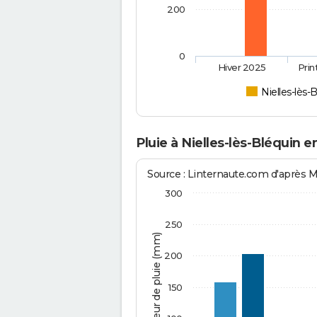
200
0
Hiver 2025
Pri
Nielles-lès-
Pluie à Nielles-lès-Bléquin e
Source : Linternaute.com d'après 
300
250
Hauteur de pluie (mm)
200
150