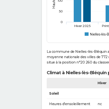
100
50
0
Hiver 2025
Prin
Nielles-lès-
La commune de Nielles-lès-Bléquin a
moyenne nationale des villes de 772 m
situe à la position n°20 260 du clas
Climat à Nielles-lès-Bléquin
Hiver
Soleil
Heures d'ensoleillement
nc