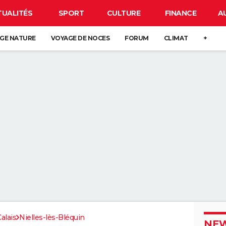
TUALITÉS
SPORT
CULTURE
FINANCE
A
GE NATURE
VOYAGE DE NOCES
FORUM
CLIMAT
+
alais
Nielles-lès-Bléquin
NEW