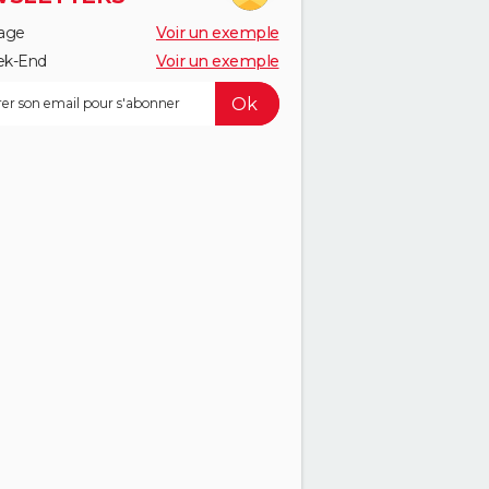
age
Voir un exemple
k-End
Voir un exemple