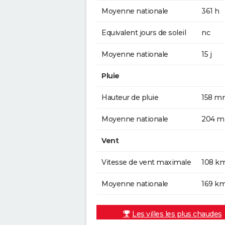
Moyenne nationale
361 h
Equivalent jours de soleil
nc
Moyenne nationale
15 j
Pluie
Hauteur de pluie
158 m
Moyenne nationale
204 
Vent
Vitesse de vent maximale
108 k
Moyenne nationale
169 k
Les villes les plus chaudes