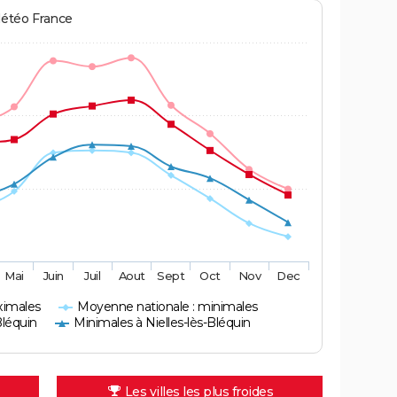
Météo France
Mai
Juin
Juil
Aout
Sept
Oct
Nov
Dec
ximales
Moyenne nationale : minimales
Bléquin
Minimales à Nielles-lès-Bléquin
Les villes les plus froides