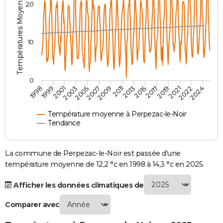
Températures Moyennes ( °C )
20
City break
Voyage de noces
Climat
Destinations
Voyage nature
Forum
+
PHOTO
GUIDES D'ACHAT
10
BONS PLANS
CARTE DE VOEUX
0
2007
2021
2009
2022
1998
2011
2024
1999
2013
2001
2015
2003
2017
2005
2019
Carte Bonne année
Carte Pâques
Carte de Noël
Carte Saint-Valentin
Carte d'anniversaire
DICTIONNAIRE
Biographies
Expressions
Dictionnaire
Citations
Proverbes
PROGRAMME TV
Température moyenne à Perpezac-le-Noir
Tendance
COPAINS D'AVANT
Se connecter
Collèges
Universités
Service militaire
S'inscrire
Lycées
Primaires
Entreprises
Avis de recherche
La commune de Perpezac-le-Noir est passée d'une
AVIS DE DÉCÈS
température moyenne de 12,2 °c en 1998 à 14,3 °c en 2025.
FORUM
Afficher les données climatiques de
Lifestyle
Sport
Television
Cinema
Bricolage
Culture
Auto
Voyage
Comparer avec