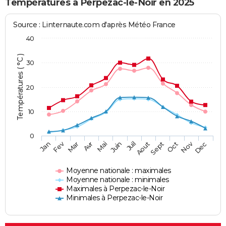
Températures à Perpezac-le-Noir en 2025
Source : Linternaute.com d'après Météo France
40
Températures ( °C )
30
20
10
0
Fev
Nov
Jan
Mar
Avr
Mai
Juin
Juil
Aout
Sept
Oct
Dec
Moyenne nationale : maximales
Moyenne nationale : minimales
Maximales à Perpezac-le-Noir
Minimales à Perpezac-le-Noir