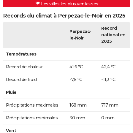
Les villes les plus venteuses
Records du climat à Perpezac-le-Noir en 2025
Record
Perpezac-
national en
le-Noir
2025
Températures
Record de chaleur
41,6 °C
42,4 °C
Record de froid
-7,5 °C
-11,3 °C
Pluie
Précipitations maximales
168 mm
717 mm
Précipitations minimales
30 mm
0 mm
Vent