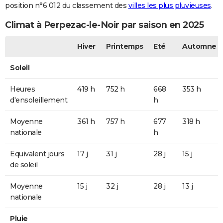
position n°6 012 du classement des
villes les plus pluvieuses
.
Climat à Perpezac-le-Noir par saison en 2025
Hiver
Printemps
Eté
Automne
Soleil
Heures
419 h
752 h
668
353 h
d'ensoleillement
h
Moyenne
361 h
757 h
677
318 h
nationale
h
Equivalent jours
17 j
31 j
28 j
15 j
de soleil
Moyenne
15 j
32 j
28 j
13 j
nationale
Pluie