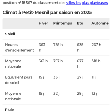
position n°18 567 du classement des
villes les plus pluvieuses
.
Climat à Petit-Mesnil par saison en 2025
Hiver
Printemps
Eté
Automne
Soleil
Heures
363
785 h
638
267 h
d'ensoleillement
h
h
Moyenne
361 h
757 h
677
318 h
nationale
h
Equivalent jours
15 j
33 j
27 j
11 j
de soleil
Moyenne
15 j
32 j
28 j
13 j
nationale
Pluie