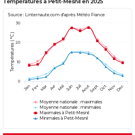
Températures à Petit-Mesnil en 2025
Source : Linternaute.com d'après Météo France
30
Températures ( °C )
20
10
0
Fev
Nov
Jan
Mar
Avr
Mai
Juin
Juil
Aout
Sept
Oct
Dec
Moyenne nationale : maximales
Moyenne nationale : minimales
Maximales à Petit-Mesnil
Minimales à Petit-Mesnil