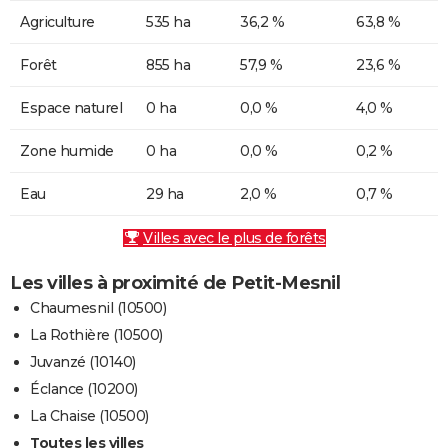
Agriculture
535 ha
36,2 %
63,8 %
Forêt
855 ha
57,9 %
23,6 %
Espace naturel
0 ha
0,0 %
4,0 %
Zone humide
0 ha
0,0 %
0,2 %
Eau
29 ha
2,0 %
0,7 %
Villes avec le plus de forêts
Les villes à proximité de Petit-Mesnil
Chaumesnil (10500)
La Rothière (10500)
Juvanzé (10140)
Éclance (10200)
La Chaise (10500)
Toutes les villes