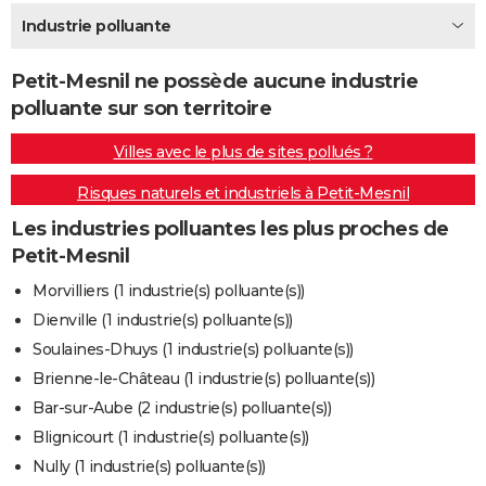
City break
Voyage de noces
Climat
Destinations
Voyage nature
Forum
+
Industrie polluante
PHOTO
GUIDES D'ACHAT
Petit-Mesnil ne possède aucune industrie
polluante sur son territoire
BONS PLANS
Villes avec le plus de sites pollués ?
CARTE DE VOEUX
Risques naturels et industriels à Petit-Mesnil
Carte Bonne année
Carte Pâques
Carte de Noël
Carte Saint-Valentin
Carte d'anniversaire
DICTIONNAIRE
Les industries polluantes les plus proches de
Biographies
Expressions
Dictionnaire
Citations
Proverbes
PROGRAMME TV
Petit-Mesnil
COPAINS D'AVANT
Morvilliers (1 industrie(s) polluante(s))
Dienville (1 industrie(s) polluante(s))
Se connecter
Collèges
Universités
Service militaire
S'inscrire
Lycées
Primaires
Entreprises
Avis de recherche
AVIS DE DÉCÈS
Soulaines-Dhuys (1 industrie(s) polluante(s))
FORUM
Brienne-le-Château (1 industrie(s) polluante(s))
Bar-sur-Aube (2 industrie(s) polluante(s))
Lifestyle
Sport
Television
Cinema
Bricolage
Culture
Auto
Voyage
Blignicourt (1 industrie(s) polluante(s))
Nully (1 industrie(s) polluante(s))