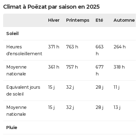
Climat à Poëzat par saison en 2025
Hiver
Printemps
Eté
Automne
Soleil
Heures
371 h
763 h
663
264 h
d'ensoleillement
h
Moyenne
361 h
757 h
677
318 h
nationale
h
Equivalent jours
15 j
32 j
28 j
11 j
de soleil
Moyenne
15 j
32 j
28 j
13 j
nationale
Pluie