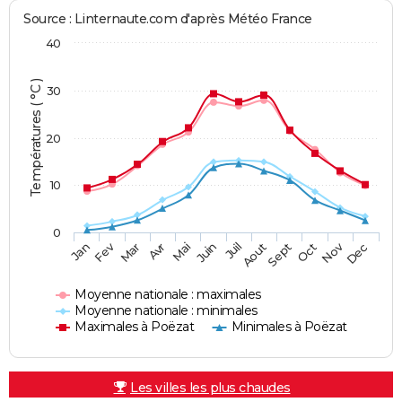
Source : Linternaute.com d'après Météo France
40
Températures ( °C )
30
20
10
0
Fev
Nov
Jan
Mar
Avr
Mai
Juin
Juil
Aout
Sept
Oct
Dec
Moyenne nationale : maximales
Moyenne nationale : minimales
Maximales à Poëzat
Minimales à Poëzat
Les villes les plus chaudes