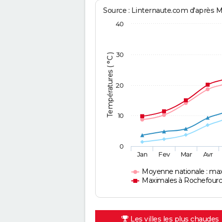
Source : Linternaute.com d'après 
40
30
Températures ( °C )
20
10
0
Jan
Fev
Mar
Avr
Moyenne nationale : ma
Maximales à Rochefourc
Les villes les plus chaudes