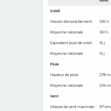
Hiver
Soleil
Heures d'ensoleillement
393 h
Moyenne nationale
361 h
Equivalent jours de soleil
16 j
Moyenne nationale
15 j
Pluie
Hauteur de pluie
278 
Moyenne nationale
204 
Vent
Vitesse de vent maximale
97 km