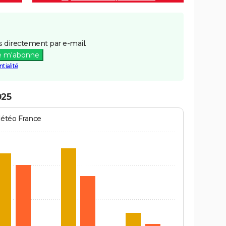
 directement par e-mail.
e m'abonne
tialité
025
Météo France