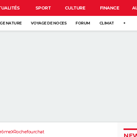
TUALITÉS
SPORT
CULTURE
FINANCE
A
GE NATURE
VOYAGE DE NOCES
FORUM
CLIMAT
+
rôme
Rochefourchat
NEW