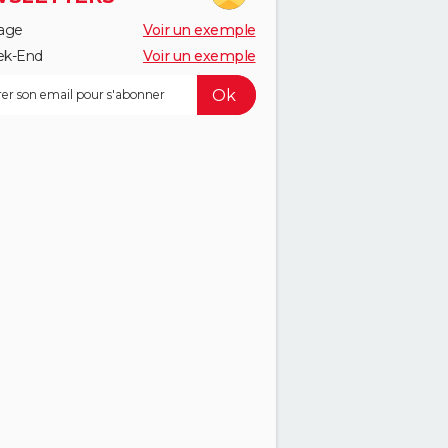
age
Voir un exemple
k-End
Voir un exemple