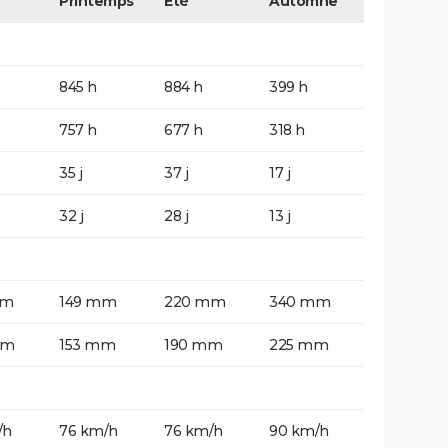
Printemps
Eté
Automne
845 h
884 h
399 h
757 h
677 h
318 h
35 j
37 j
17 j
32 j
28 j
13 j
mm
149 mm
220 mm
340 mm
mm
153 mm
190 mm
225 mm
/h
76 km/h
76 km/h
90 km/h