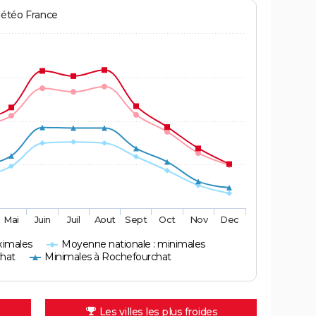
Météo France
Mai
Juin
Juil
Aout
Sept
Oct
Nov
Dec
ximales
Moyenne nationale : minimales
hat
Minimales à Rochefourchat
Les villes les plus froides