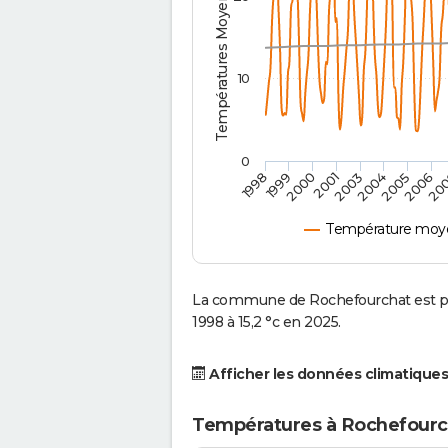
Températures Moyennes ( °C )
10
0
2001
2003
2004
2005
1998
2006
1999
20
2000
Température moye
La commune de Rochefourchat est pa
1998 à 15,2 °c en 2025.
Afficher les données climatiques
Températures à Rochefourc