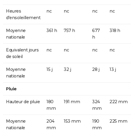
Heures
nc
nc
nc
nc
d'ensoleillement
Moyenne
361 h
757 h
677
318 h
nationale
h
Equivalent jours
nc
nc
nc
nc
de soleil
Moyenne
15 j
32 j
28 j
13 j
nationale
Pluie
Hauteur de pluie
180
191 mm
324
222 mm
mm
mm
Moyenne
204
153 mm
190
225 mm
nationale
mm
mm