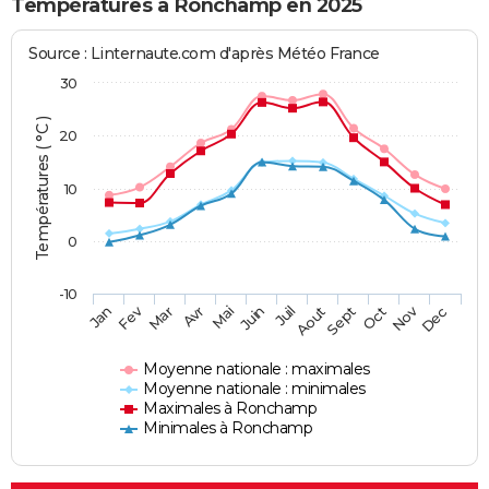
Températures à Ronchamp en 2025
Source : Linternaute.com d'après Météo France
30
Températures ( °C )
20
10
0
-10
Fev
Nov
Jan
Mar
Avr
Mai
Juin
Juil
Aout
Sept
Oct
Dec
Moyenne nationale : maximales
Moyenne nationale : minimales
Maximales à Ronchamp
Minimales à Ronchamp