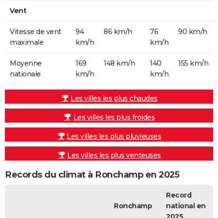
Vent
Vitesse de vent
94
86 km/h
76
90 km/h
maximale
km/h
km/h
Moyenne
169
148 km/h
140
155 km/h
nationale
km/h
km/h
Les villes les plus chaudes
Les villes les plus froides
Les villes les plus pluvieuses
Les villes les plus venteuses
Records du climat à Ronchamp en 2025
Record
Ronchamp
national en
2025