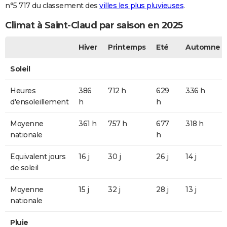
n°5 717 du classement des
villes les plus pluvieuses
.
Climat à Saint-Claud par saison en 2025
Hiver
Printemps
Eté
Automne
Soleil
Heures
386
712 h
629
336 h
d'ensoleillement
h
h
Moyenne
361 h
757 h
677
318 h
nationale
h
Equivalent jours
16 j
30 j
26 j
14 j
de soleil
Moyenne
15 j
32 j
28 j
13 j
nationale
Pluie