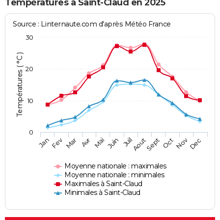
Températures à Saint-Claud en 2025
Source : Linternaute.com d'après Météo France
30
Températures ( °C )
20
10
0
Fev
Nov
Jan
Mar
Avr
Mai
Juin
Juil
Aout
Sept
Oct
Dec
Moyenne nationale : maximales
Moyenne nationale : minimales
Maximales à Saint-Claud
Minimales à Saint-Claud