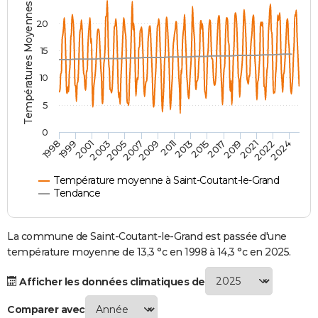
Températures Moyennes ( °C )
City break
Voyage de noces
Climat
Destinations
Voyage nature
Forum
+
PHOTO
20
GUIDES D'ACHAT
15
BONS PLANS
10
CARTE DE VOEUX
5
Carte Bonne année
Carte Pâques
Carte de Noël
Carte Saint-Valentin
Carte d'anniversaire
DICTIONNAIRE
0
2007
2021
2009
2022
1998
2011
2024
1999
2013
2001
2015
2003
2017
2005
2019
Biographies
Expressions
Dictionnaire
Citations
Proverbes
PROGRAMME TV
Température moyenne à Saint-Coutant-le-Grand
COPAINS D'AVANT
Tendance
Se connecter
Collèges
Universités
Service militaire
S'inscrire
Lycées
Primaires
Entreprises
Avis de recherche
AVIS DE DÉCÈS
La commune de Saint-Coutant-le-Grand est passée d'une
FORUM
température moyenne de 13,3 °c en 1998 à 14,3 °c en 2025.
Lifestyle
Sport
Television
Cinema
Bricolage
Culture
Auto
Voyage
Afficher les données climatiques de
Comparer avec