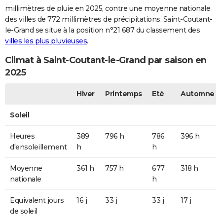
millimètres de pluie en 2025, contre une moyenne nationale
des villes de 772 millimètres de précipitations. Saint-Coutant-
le-Grand se situe à la position n°21 687 du classement des
villes les plus pluvieuses
.
Climat à Saint-Coutant-le-Grand par saison en
2025
Hiver
Printemps
Eté
Automne
Soleil
Heures
389
796 h
786
396 h
d'ensoleillement
h
h
Moyenne
361 h
757 h
677
318 h
nationale
h
Equivalent jours
16 j
33 j
33 j
17 j
de soleil