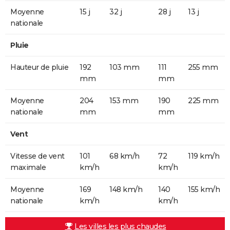
Moyenne
15 j
32 j
28 j
13 j
nationale
Pluie
Hauteur de pluie
192
103 mm
111
255 mm
mm
mm
Moyenne
204
153 mm
190
225 mm
nationale
mm
mm
Vent
Vitesse de vent
101
68 km/h
72
119 km/h
maximale
km/h
km/h
Moyenne
169
148 km/h
140
155 km/h
nationale
km/h
km/h
Les villes les plus chaudes