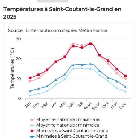
Températures à Saint-Coutant-le-Grand en
2025
Source : Linternaute.com d'après Météo France
30
Températures ( °C )
20
10
0
Fev
Nov
Jan
Mar
Avr
Mai
Juin
Juil
Aout
Sept
Oct
Dec
Moyenne nationale : maximales
Moyenne nationale : minimales
Maximales à Saint-Coutant-le-Grand
Minimales à Saint-Coutant-le-Grand