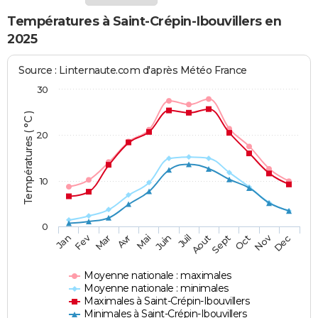
Températures à Saint-Crépin-Ibouvillers en
2025
Source : Linternaute.com d'après Météo France
30
Températures ( °C )
20
10
0
Fev
Nov
Jan
Mar
Avr
Mai
Juin
Juil
Aout
Sept
Oct
Dec
Moyenne nationale : maximales
Moyenne nationale : minimales
Maximales à Saint-Crépin-Ibouvillers
Minimales à Saint-Crépin-Ibouvillers