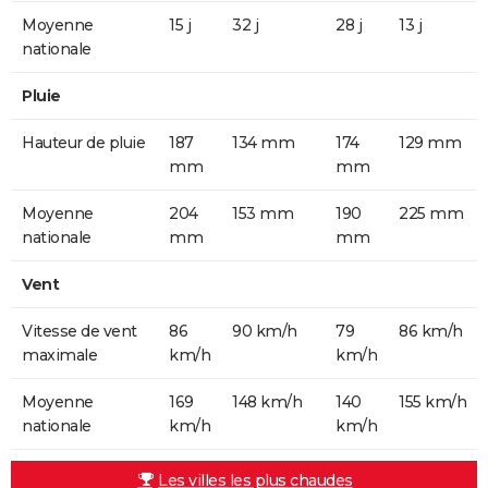
Moyenne
15 j
32 j
28 j
13 j
nationale
Pluie
Hauteur de pluie
187
134 mm
174
129 mm
mm
mm
Moyenne
204
153 mm
190
225 mm
nationale
mm
mm
Vent
Vitesse de vent
86
90 km/h
79
86 km/h
maximale
km/h
km/h
Moyenne
169
148 km/h
140
155 km/h
nationale
km/h
km/h
Les villes les plus chaudes