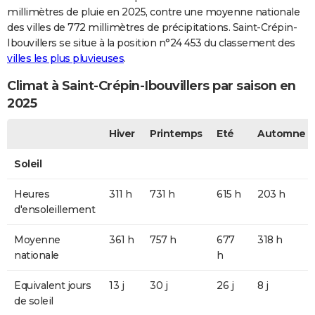
millimètres de pluie en 2025, contre une moyenne nationale
des villes de 772 millimètres de précipitations. Saint-Crépin-
Ibouvillers se situe à la position n°24 453 du classement des
villes les plus pluvieuses
.
Climat à Saint-Crépin-Ibouvillers par saison en
2025
Hiver
Printemps
Eté
Automne
Soleil
Heures
311 h
731 h
615 h
203 h
d'ensoleillement
Moyenne
361 h
757 h
677
318 h
nationale
h
Equivalent jours
13 j
30 j
26 j
8 j
de soleil