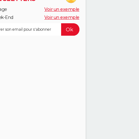
age
Voir un exemple
k-End
Voir un exemple