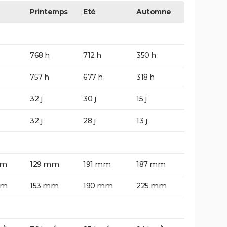
Printemps
Eté
Automne
768 h
712 h
350 h
757 h
677 h
318 h
32 j
30 j
15 j
32 j
28 j
13 j
mm
129 mm
191 mm
187 mm
mm
153 mm
190 mm
225 mm