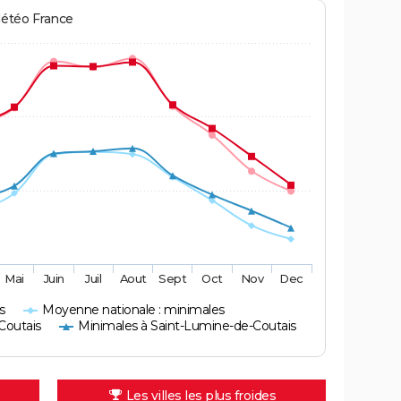
Météo France
Mai
Juin
Juil
Aout
Sept
Oct
Nov
Dec
s
Moyenne nationale : minimales
Coutais
Minimales à Saint-Lumine-de-Coutais
Les villes les plus froides