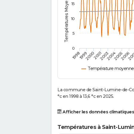
Températures Moyennes ( °C )
15
10
5
0
2001
2003
2004
2005
1998
2006
1999
20
2000
Température moyenne à
La commune de Saint-Lumine-de-Cou
°c en 1998 à 13,6 °c en 2025.
Afficher les données climatiques
Températures à Saint-Lumin