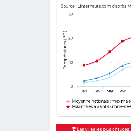
Source : Linternaute.com d'après 
30
Températures ( °C )
20
10
0
Jan
Fev
Mar
Avr
Moyenne nationale : maximale
Maximales à Saint-Lumine-de-
Les villes les plus chaudes