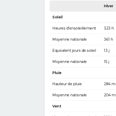
Hiver
Soleil
Heures d'ensoleillement
323 h
Moyenne nationale
361 h
Equivalent jours de soleil
13 j
Moyenne nationale
15 j
Pluie
Hauteur de pluie
284 
Moyenne nationale
204 
Vent