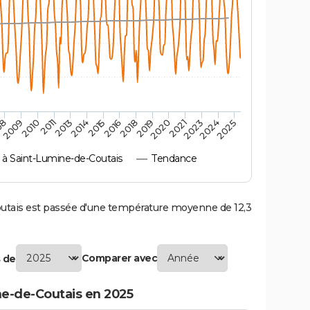
2010
2019
2011
2020
2013
2021
2014
2023
2015
2024
08
2016
2025
2009
2018
 Saint-Lumine-de-Coutais
Tendance
tais est passée d'une température moyenne de 12,3
Comparer avec
 de
e-de-Coutais en 2025