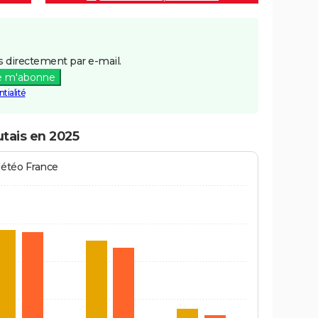
 directement par e-mail.
e m'abonne
tialité
utais en 2025
Météo France