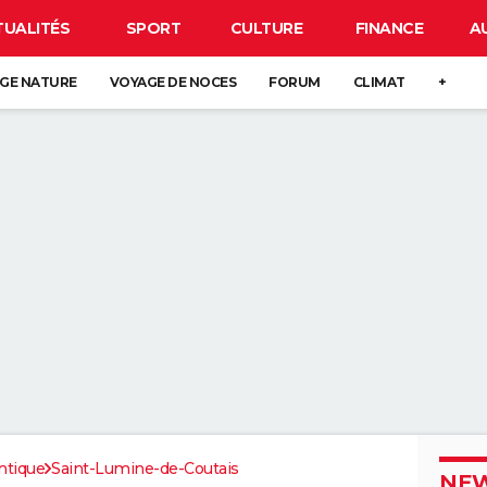
TUALITÉS
SPORT
CULTURE
FINANCE
A
GE NATURE
VOYAGE DE NOCES
FORUM
CLIMAT
+
ntique
Saint-Lumine-de-Coutais
NEW