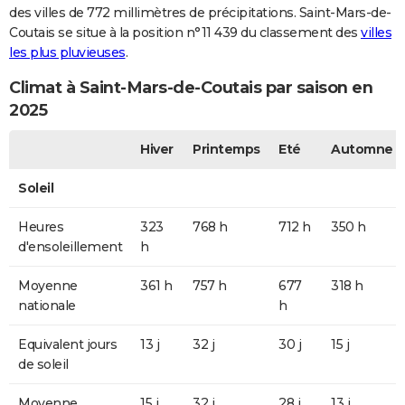
des villes de 772 millimètres de précipitations. Saint-Mars-de-
Coutais se situe à la position n°11 439 du classement des
villes
les plus pluvieuses
.
Climat à Saint-Mars-de-Coutais par saison en
2025
Hiver
Printemps
Eté
Automne
Soleil
Heures
323
768 h
712 h
350 h
d'ensoleillement
h
Moyenne
361 h
757 h
677
318 h
nationale
h
Equivalent jours
13 j
32 j
30 j
15 j
de soleil
Moyenne
15 j
32 j
28 j
13 j