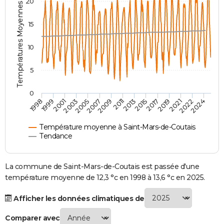
Températures Moyennes ( °C )
20
City break
Voyage de noces
Climat
Destinations
Voyage nature
Forum
+
PHOTO
15
GUIDES D'ACHAT
10
BONS PLANS
5
CARTE DE VOEUX
Carte Bonne année
Carte Pâques
Carte de Noël
Carte Saint-Valentin
Carte d'anniversaire
DICTIONNAIRE
0
2007
2021
2009
2022
1998
2011
2024
1999
2013
2001
2015
2003
2017
2005
2019
Biographies
Expressions
Dictionnaire
Citations
Proverbes
PROGRAMME TV
Température moyenne à Saint-Mars-de-Coutais
COPAINS D'AVANT
Tendance
Se connecter
Collèges
Universités
Service militaire
S'inscrire
Lycées
Primaires
Entreprises
Avis de recherche
AVIS DE DÉCÈS
La commune de Saint-Mars-de-Coutais est passée d'une
FORUM
température moyenne de 12,3 °c en 1998 à 13,6 °c en 2025.
Lifestyle
Sport
Television
Cinema
Bricolage
Culture
Auto
Voyage
Afficher les données climatiques de
Comparer avec