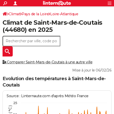
ACTUALITÉS
Connexion
S'inscrire
Climat
Pays de la Loire
Loire-Atlantique
Rechercher
Société
Education
Villes
Politique
Faits Divers
Monde
+
SPORT
Climat de
Saint-Mars-de-Coutais
Saint-Mars-de-Coutais
Football
Cyclisme
Forum
Coupe du monde 2026
Tennis
Rugby
CULTURE
(44680) en 2025
TNT
Cinéma
Musique
Programme TV
Streaming
Sorties cinéma
+
FINANCE
Impôts
Immobilier
Banque
Crédit
Retraite
Epargne
Risques naturels par ville
Assurance
AUTO
Réserver un essai
Berlines
Forum auto
Essais
Citadines
SUV
+
HIGH-TECH
Comparer Saint-Mars-de-Coutais à une autre ville
Meilleur smartphone
Ordinateurs
Guide high-tech
Mobiles
Internet
Jeux vidéo
+
BRICOLAGE
Mise à jour le 06/02/26
Aménagement intérieur
Cuisine
Jardinage
+
Forum
Extérieur
Salle de bains
Rangement
Evolution des températures à Saint-Mars-de-
WEEK-END
Coutais
Escapades
Expositions
Week-end nature
Guides de France
Patrimoine
Musées
+
LIFESTYLE
Source : Linternaute.com d'après Météo France
Bien-être
Mode
+
Art de vivre
Loisirs
Modes de vie
SANTE
25
Guide de la santé
Médicaments
+
Alimentation
Maladies
Sommeil
VOYAGE