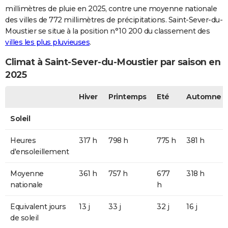
millimètres de pluie en 2025, contre une moyenne nationale
des villes de 772 millimètres de précipitations. Saint-Sever-du-
Moustier se situe à la position n°10 200 du classement des
villes les plus pluvieuses
.
Climat à Saint-Sever-du-Moustier par saison en
2025
Hiver
Printemps
Eté
Automne
Soleil
Heures
317 h
798 h
775 h
381 h
d'ensoleillement
Moyenne
361 h
757 h
677
318 h
nationale
h
Equivalent jours
13 j
33 j
32 j
16 j
de soleil