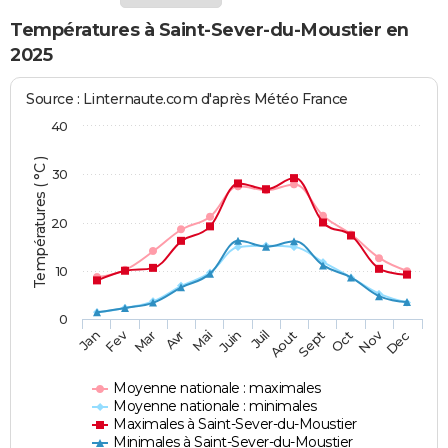
Températures à Saint-Sever-du-Moustier en
2025
Source : Linternaute.com d'après Météo France
40
Températures ( °C )
30
20
10
0
Fev
Nov
Jan
Mar
Avr
Mai
Juin
Juil
Aout
Sept
Oct
Dec
Moyenne nationale : maximales
Moyenne nationale : minimales
Maximales à Saint-Sever-du-Moustier
Minimales à Saint-Sever-du-Moustier