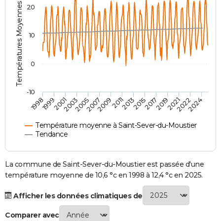
Températures Moyennes ( °C )
20
City break
Voyage de noces
Climat
Destinations
Voyage nature
Forum
+
PHOTO
GUIDES D'ACHAT
10
BONS PLANS
0
CARTE DE VOEUX
Carte Bonne année
Carte Pâques
Carte de Noël
Carte Saint-Valentin
Carte d'anniversaire
DICTIONNAIRE
-10
1998
1999
2001
2003
2005
2007
2009
2011
2013
2015
2017
2019
2021
2022
2024
Biographies
Expressions
Dictionnaire
Citations
Proverbes
PROGRAMME TV
Température moyenne à Saint-Sever-du-Moustier
COPAINS D'AVANT
Tendance
Se connecter
Collèges
Universités
Service militaire
S'inscrire
Lycées
Primaires
Entreprises
Avis de recherche
AVIS DE DÉCÈS
La commune de Saint-Sever-du-Moustier est passée d'une
FORUM
température moyenne de 10,6 °c en 1998 à 12,4 °c en 2025.
Lifestyle
Sport
Television
Cinema
Bricolage
Culture
Auto
Voyage
Afficher les données climatiques de
Comparer avec