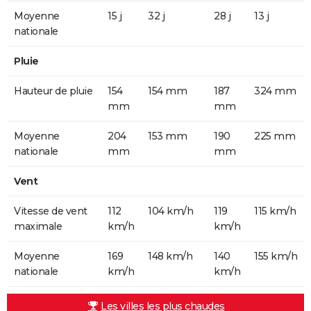
Moyenne
15 j
32 j
28 j
13 j
nationale
Pluie
Hauteur de pluie
154
154 mm
187
324 mm
mm
mm
Moyenne
204
153 mm
190
225 mm
nationale
mm
mm
Vent
Vitesse de vent
112
104 km/h
119
115 km/h
maximale
km/h
km/h
Moyenne
169
148 km/h
140
155 km/h
nationale
km/h
km/h
Les villes les plus chaudes