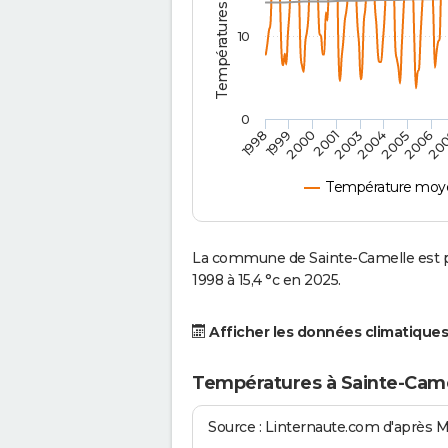
10
0
2001
2003
2004
2005
1998
2006
1999
20
2000
Température moye
La commune de Sainte-Camelle est p
1998 à 15,4 °c en 2025.
Afficher les données climatiques
Températures à Sainte-Came
Source : Linternaute.com d'après 