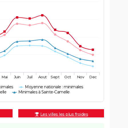
Mai
Juin
Juil
Aout
Sept
Oct
Nov
Dec
ximales
Moyenne nationale : minimales
elle
Minimales à Sainte-Camelle
Les villes les plus froides