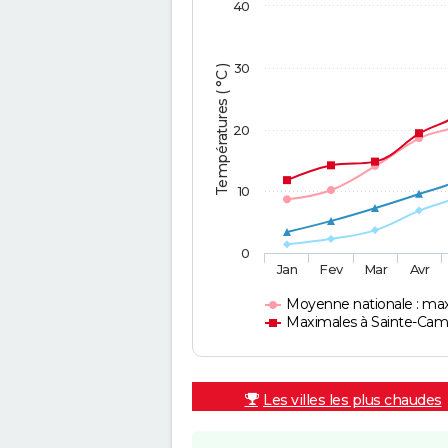
40
30
Températures ( °C )
20
10
0
Jan
Fev
Mar
Avr
Moyenne nationale : ma
Maximales à Sainte-Cam
Les villes les plus chaudes