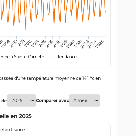
2010
2019
2011
2020
2013
2021
2023
2014
2015
2024
08
2016
2025
2009
2018
nne à Sainte-Camelle
Tendance
assée d'une température moyenne de 14,1 °c en
Comparer avec
 de
lle en 2025
Météo France