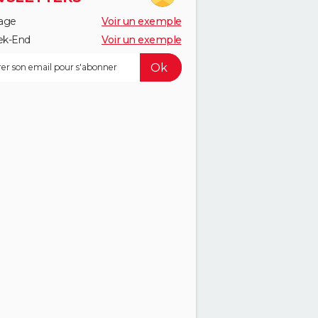
age
Voir un exemple
k-End
Voir un exemple