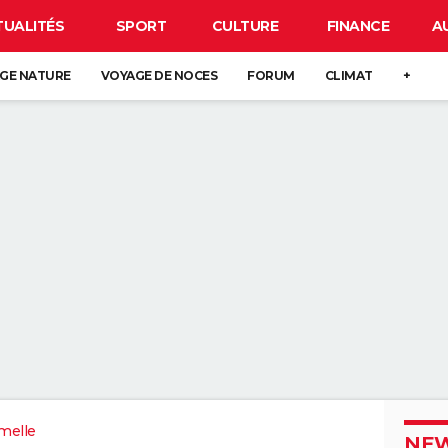
TUALITÉS
SPORT
CULTURE
FINANCE
A
GE NATURE
VOYAGE DE NOCES
FORUM
CLIMAT
+
melle
NEW