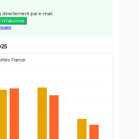
 directement par e-mail.
e m'abonne
tialité
025
Météo France