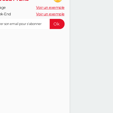
age
Voir un exemple
k-End
Voir un exemple