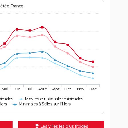
Météo France
Mai
Juin
Juil
Aout
Sept
Oct
Nov
Dec
ximales
Moyenne nationale : minimales
Hers
Minimales à Salles-sur-l'Hers
Les villes les plus froides