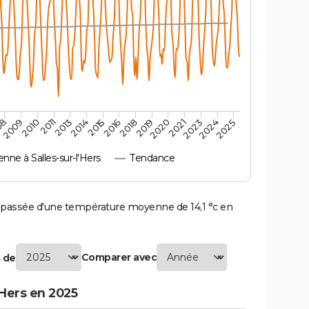
2010
2019
2011
2020
2013
2021
2014
2023
2015
2024
08
2016
2025
2009
2018
ne à Salles-sur-l'Hers
Tendance
 passée d'une température moyenne de 14,1 °c en
Comparer avec
 de
'Hers en 2025