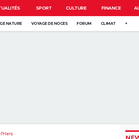
TUALITÉS
SPORT
CULTURE
FINANCE
A
GE NATURE
VOYAGE DE NOCES
FORUM
CLIMAT
+
-l'Hers
NEW