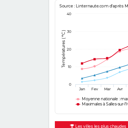
Source : Linternaute.com d'après 
40
30
Températures ( °C )
20
10
0
Jan
Fev
Mar
Avr
Moyenne nationale : ma
Maximales à Salles-sur-l'
Les villes les plus chaudes