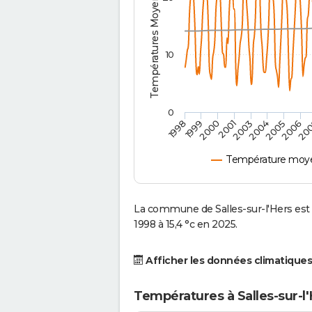
Températures Moyennes ( °C )
10
0
2001
2003
2004
2005
1998
2006
1999
20
2000
Température moyen
La commune de Salles-sur-l'Hers est
1998 à 15,4 °c en 2025.
Afficher les données climatiques
Températures à Salles-sur-l