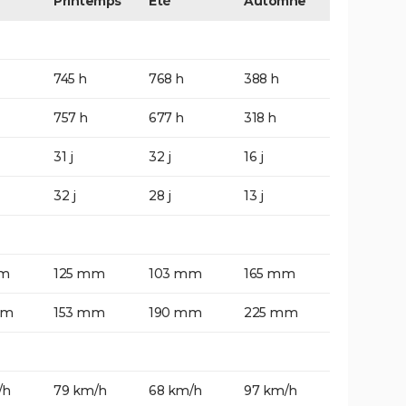
Printemps
Eté
Automne
745 h
768 h
388 h
757 h
677 h
318 h
31 j
32 j
16 j
32 j
28 j
13 j
mm
125 mm
103 mm
165 mm
mm
153 mm
190 mm
225 mm
/h
79 km/h
68 km/h
97 km/h