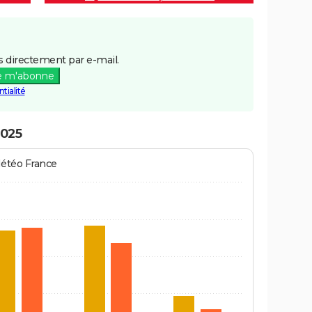
 directement par e-mail.
e m'abonne
tialité
2025
Météo France