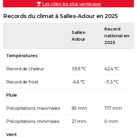
Les villes les plus venteuses
Records du climat à Salles-Adour en 2025
Record
Salles-
national en
Adour
2025
Températures
Record de chaleur
39,9 °C
42,4 °C
Record de froid
-6,6 °C
-11,3 °C
Pluie
Précipitations maximales
95 mm
717 mm
Précipitations minimales
21 mm
0 mm
Vent