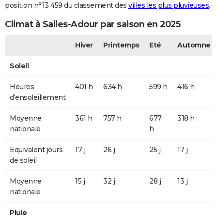
position n°13 459 du classement des
villes les plus pluvieuses
.
Climat à Salles-Adour par saison en 2025
Hiver
Printemps
Eté
Automne
Soleil
Heures
401 h
634 h
599 h
416 h
d'ensoleillement
Moyenne
361 h
757 h
677
318 h
nationale
h
Equivalent jours
17 j
26 j
25 j
17 j
de soleil
Moyenne
15 j
32 j
28 j
13 j
nationale
Pluie