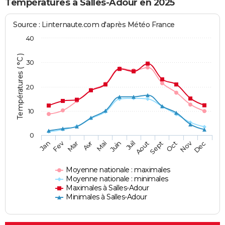
Températures à Salles-Adour en 2025
Source : Linternaute.com d'après Météo France
40
Températures ( °C )
30
20
10
0
Fev
Nov
Jan
Mar
Avr
Mai
Juin
Juil
Aout
Sept
Oct
Dec
Moyenne nationale : maximales
Moyenne nationale : minimales
Maximales à Salles-Adour
Minimales à Salles-Adour