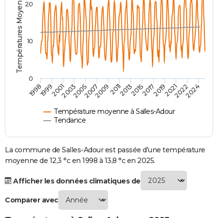
Températures Moyennes ( °C )
20
City break
Voyage de noces
Climat
Destinations
Voyage nature
Forum
+
PHOTO
GUIDES D'ACHAT
10
BONS PLANS
CARTE DE VOEUX
0
2007
2021
2009
2022
1998
2011
2024
1999
2013
2001
2015
2003
2017
2005
2019
Carte Bonne année
Carte Pâques
Carte de Noël
Carte Saint-Valentin
Carte d'anniversaire
DICTIONNAIRE
Biographies
Expressions
Dictionnaire
Citations
Proverbes
PROGRAMME TV
Température moyenne à Salles-Adour
Tendance
COPAINS D'AVANT
Se connecter
Collèges
Universités
Service militaire
S'inscrire
Lycées
Primaires
Entreprises
Avis de recherche
La commune de Salles-Adour est passée d'une température
AVIS DE DÉCÈS
moyenne de 12,3 °c en 1998 à 13,8 °c en 2025.
FORUM
Afficher les données climatiques de
Lifestyle
Sport
Television
Cinema
Bricolage
Culture
Auto
Voyage
Comparer avec