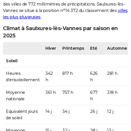
des villes de 772 millimètres de précipitations. Saulxures-lès-
Vannes se situe à la position n°14 372 du classement des
villes
les plus pluvieuses
.
Climat à Saulxures-lès-Vannes par saison en
2025
Hiver
Printemps
Eté
Automne
Soleil
Heures
342
817 h
626
281 h
d'ensoleillement
h
h
Moyenne
361 h
757 h
677
318 h
nationale
h
Equivalent jours
14 j
34 j
26 j
12 j
de soleil
Moyenne
15 j
32 j
28 j
13 j