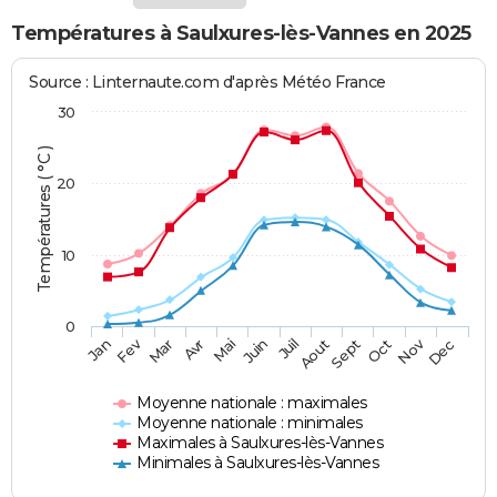
Températures à Saulxures-lès-Vannes en 2025
Source : Linternaute.com d'après Météo France
30
Températures ( °C )
20
10
0
Fev
Nov
Jan
Mar
Avr
Mai
Juin
Juil
Aout
Sept
Oct
Dec
Moyenne nationale : maximales
Moyenne nationale : minimales
Maximales à Saulxures-lès-Vannes
Minimales à Saulxures-lès-Vannes