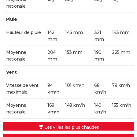
nationale
Pluie
Hauteur de pluie
142
143 mm
321
143 mm
mm
mm
Moyenne
204
153 mm
190
225 mm
nationale
mm
mm
Vent
Vitesse de vent
94
101 km/h
68
79 km/h
maximale
km/h
km/h
Moyenne
169
148 km/h
140
155 km/h
nationale
km/h
km/h
Les villes les plus chaudes