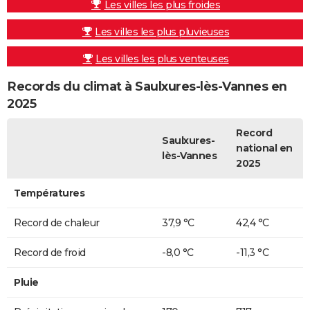
Les villes les plus froides
Les villes les plus pluvieuses
Les villes les plus venteuses
Records du climat à Saulxures-lès-Vannes en
2025
Record
Saulxures-
national en
lès-Vannes
2025
Températures
Record de chaleur
37,9 °C
42,4 °C
Record de froid
-8,0 °C
-11,3 °C
Pluie