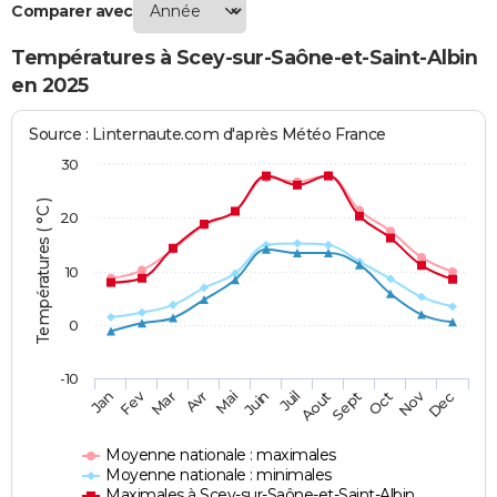
Comparer avec
Températures à Scey-sur-Saône-et-Saint-Albin
en 2025
Source : Linternaute.com d'après Météo France
30
Températures ( °C )
20
10
0
-10
Fev
Nov
Jan
Mar
Avr
Mai
Juin
Juil
Aout
Sept
Oct
Dec
Moyenne nationale : maximales
Moyenne nationale : minimales
Maximales à Scey-sur-Saône-et-Saint-Albin