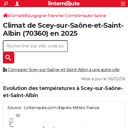
ACTUALITÉS
Connexion
S'inscrire
Climat
Bourgogne-Franche-Comté
Haute-Saône
Rechercher
Société
Education
Villes
Politique
Faits Divers
Monde
+
SPORT
Climat de
Scey-sur-Saône-et-Saint-
Scey-sur-Saône-et-Saint-Albin
Football
Cyclisme
Forum
Coupe du monde 2026
Tennis
Rugby
CULTURE
Albin
(70360) en 2025
TNT
Cinéma
Musique
Programme TV
Streaming
Sorties cinéma
+
FINANCE
Impôts
Immobilier
Banque
Crédit
Retraite
Epargne
Risques naturels par ville
Assurance
AUTO
Réserver un essai
Berlines
Forum auto
Essais
Citadines
SUV
+
HIGH-TECH
Comparer Scey-sur-Saône-et-Saint-Albin à une autre ville
Meilleur smartphone
Ordinateurs
Guide high-tech
Mobiles
Internet
Jeux vidéo
+
BRICOLAGE
Mise à jour le 06/02/26
Aménagement intérieur
Cuisine
Jardinage
+
Forum
Extérieur
Salle de bains
Rangement
Evolution des températures à Scey-sur-Saône-
WEEK-END
et-Saint-Albin
Escapades
Expositions
Week-end nature
Guides de France
Patrimoine
Musées
+
LIFESTYLE
Source : Linternaute.com d'après Météo France
Bien-être
Mode
+
Art de vivre
Loisirs
Modes de vie
SANTE
30
Guide de la santé
Médicaments
+
Alimentation
Maladies
Sommeil
VOYAGE