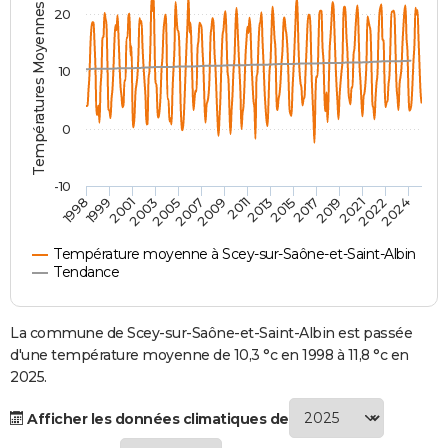
Températures Moyennes ( °C )
20
City break
Voyage de noces
Climat
Destinations
Voyage nature
Forum
+
PHOTO
GUIDES D'ACHAT
10
BONS PLANS
0
CARTE DE VOEUX
Carte Bonne année
Carte Pâques
Carte de Noël
Carte Saint-Valentin
Carte d'anniversaire
DICTIONNAIRE
-10
1998
1999
2001
2003
2005
2007
2009
2011
2013
2015
2017
2019
2021
2022
2024
Biographies
Expressions
Dictionnaire
Citations
Proverbes
PROGRAMME TV
Température moyenne à Scey-sur-Saône-et-Saint-Albin
COPAINS D'AVANT
Tendance
Se connecter
Collèges
Universités
Service militaire
S'inscrire
Lycées
Primaires
Entreprises
Avis de recherche
AVIS DE DÉCÈS
La commune de Scey-sur-Saône-et-Saint-Albin est passée
FORUM
d'une température moyenne de 10,3 °c en 1998 à 11,8 °c en
2025.
Lifestyle
Sport
Television
Cinema
Bricolage
Culture
Auto
Voyage
Afficher les données climatiques de