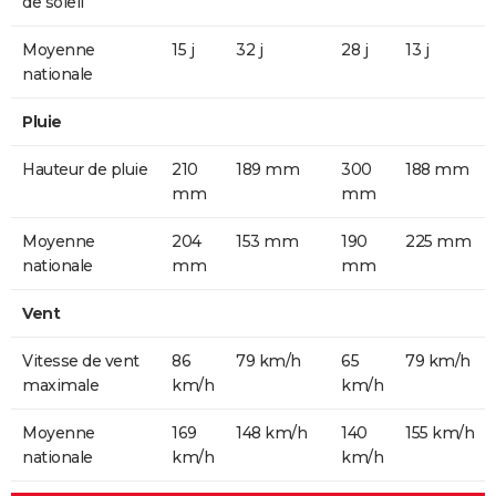
de soleil
Moyenne
15 j
32 j
28 j
13 j
nationale
Pluie
Hauteur de pluie
210
189 mm
300
188 mm
mm
mm
Moyenne
204
153 mm
190
225 mm
nationale
mm
mm
Vent
Vitesse de vent
86
79 km/h
65
79 km/h
maximale
km/h
km/h
Moyenne
169
148 km/h
140
155 km/h
nationale
km/h
km/h