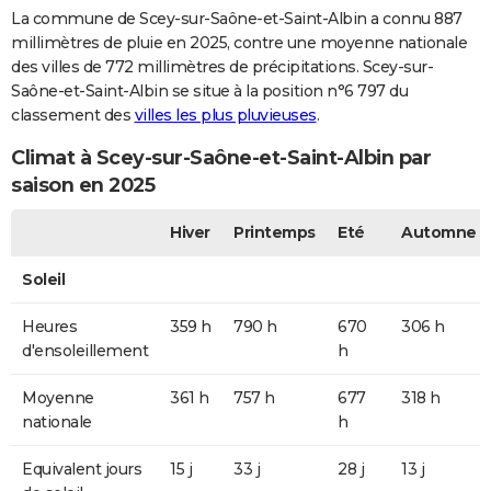
La commune de Scey-sur-Saône-et-Saint-Albin a connu 887
millimètres de pluie en 2025, contre une moyenne nationale
des villes de 772 millimètres de précipitations. Scey-sur-
Saône-et-Saint-Albin se situe à la position n°6 797 du
classement des
villes les plus pluvieuses
.
Climat à Scey-sur-Saône-et-Saint-Albin par
saison en 2025
Hiver
Printemps
Eté
Automne
Soleil
Heures
359 h
790 h
670
306 h
d'ensoleillement
h
Moyenne
361 h
757 h
677
318 h
nationale
h
Equivalent jours
15 j
33 j
28 j
13 j