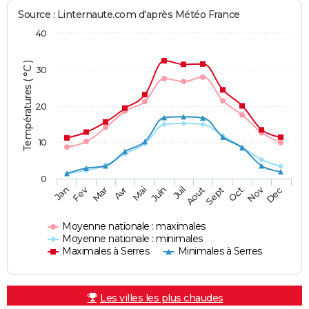
Source : Linternaute.com d'après Météo France
40
Températures ( °C )
30
20
10
0
Fev
Nov
Jan
Mar
Avr
Mai
Juin
Juil
Aout
Sept
Oct
Dec
Moyenne nationale : maximales
Moyenne nationale : minimales
Maximales à Serres
Minimales à Serres
Les villes les plus chaudes