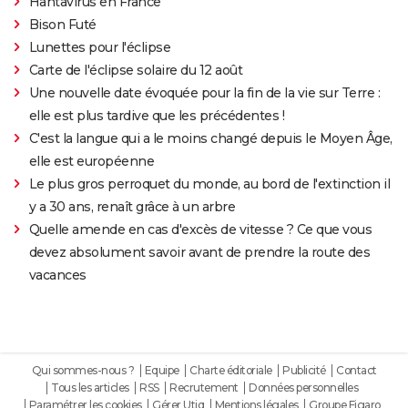
Hantavirus en France
Bison Futé
Lunettes pour l'éclipse
Carte de l'éclipse solaire du 12 août
Une nouvelle date évoquée pour la fin de la vie sur Terre :
elle est plus tardive que les précédentes !
C'est la langue qui a le moins changé depuis le Moyen Âge,
elle est européenne
Le plus gros perroquet du monde, au bord de l'extinction il
y a 30 ans, renaît grâce à un arbre
Quelle amende en cas d'excès de vitesse ? Ce que vous
devez absolument savoir avant de prendre la route des
vacances
Qui sommes-nous ?
Equipe
Charte éditoriale
Publicité
Contact
Tous les articles
RSS
Recrutement
Données personnelles
Paramétrer les cookies
Gérer Utiq
Mentions légales
Groupe Figaro