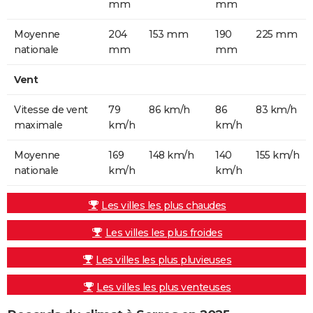
mm
mm
Moyenne
204
153 mm
190
225 mm
nationale
mm
mm
Vent
Vitesse de vent
79
86 km/h
86
83 km/h
maximale
km/h
km/h
Moyenne
169
148 km/h
140
155 km/h
nationale
km/h
km/h
Les villes les plus chaudes
Les villes les plus froides
Les villes les plus pluvieuses
Les villes les plus venteuses