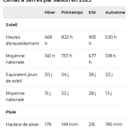
Climat à Serres par saison en 2025
Hiver
Printemps
Eté
Automne
Soleil
Heures
469
822 h
905
520 h
d'ensoleillement
h
h
Moyenne
361 h
757 h
677
318 h
nationale
h
Equivalent jours
20 j
34 j
38 j
22 j
de soleil
Moyenne
15 j
32 j
28 j
13 j
nationale
Pluie
Hauteur de pluie
179
149 mm
215
190 mm