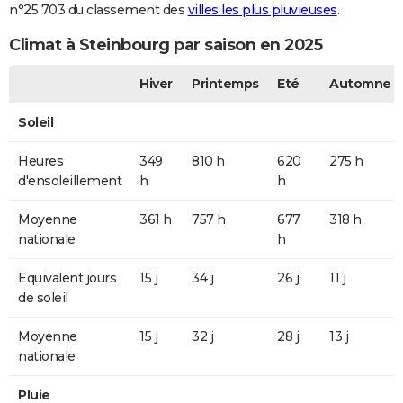
n°25 703 du classement des
villes les plus pluvieuses
.
Climat à Steinbourg par saison en 2025
Hiver
Printemps
Eté
Automne
Soleil
Heures
349
810 h
620
275 h
d'ensoleillement
h
h
Moyenne
361 h
757 h
677
318 h
nationale
h
Equivalent jours
15 j
34 j
26 j
11 j
de soleil
Moyenne
15 j
32 j
28 j
13 j
nationale
Pluie