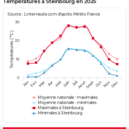
Températures à Steinbourg en 2025
Source : Linternaute.com d'après Météo France
30
Températures ( °C )
20
10
0
Fev
Nov
Jan
Mar
Avr
Mai
Juin
Juil
Aout
Sept
Oct
Dec
Moyenne nationale : maximales
Moyenne nationale : minimales
Maximales à Steinbourg
Minimales à Steinbourg