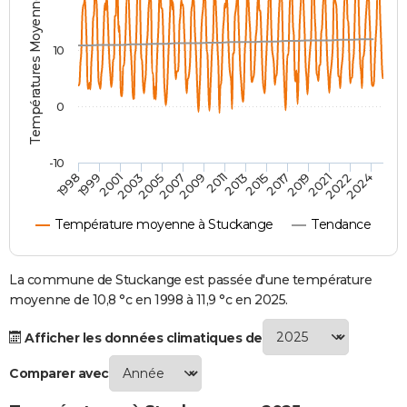
Températures Moyennes ( °C )
City break
Voyage de noces
Climat
Destinations
Voyage nature
Forum
+
PHOTO
10
GUIDES D'ACHAT
BONS PLANS
0
CARTE DE VOEUX
-10
Carte Bonne année
Carte Pâques
Carte de Noël
Carte Saint-Valentin
Carte d'anniversaire
DICTIONNAIRE
1998
1999
2001
2003
2005
2007
2009
2011
2013
2015
2017
2019
2021
2022
2024
Biographies
Expressions
Dictionnaire
Citations
Proverbes
PROGRAMME TV
Température moyenne à Stuckange
Tendance
COPAINS D'AVANT
Se connecter
Collèges
Universités
Service militaire
S'inscrire
Lycées
Primaires
Entreprises
Avis de recherche
La commune de Stuckange est passée d'une température
AVIS DE DÉCÈS
moyenne de 10,8 °c en 1998 à 11,9 °c en 2025.
FORUM
Afficher les données climatiques de
Lifestyle
Sport
Television
Cinema
Bricolage
Culture
Auto
Voyage
Comparer avec