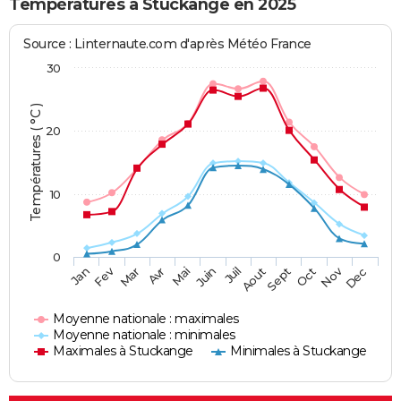
Températures à Stuckange en 2025
Source : Linternaute.com d'après Météo France
30
Températures ( °C )
20
10
0
Fev
Nov
Jan
Mar
Avr
Mai
Juin
Juil
Aout
Sept
Oct
Dec
Moyenne nationale : maximales
Moyenne nationale : minimales
Maximales à Stuckange
Minimales à Stuckange