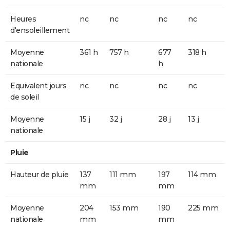
Heures
nc
nc
nc
nc
d'ensoleillement
Moyenne
361 h
757 h
677
318 h
nationale
h
Equivalent jours
nc
nc
nc
nc
de soleil
Moyenne
15 j
32 j
28 j
13 j
nationale
Pluie
Hauteur de pluie
137
111 mm
197
114 mm
mm
mm
Moyenne
204
153 mm
190
225 mm
nationale
mm
mm