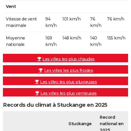
Vent
Vitesse de vent
94
101 km/h
76
76 km/h
maximale
km/h
km/h
Moyenne
169
148 km/h
140
155 km/h
nationale
km/h
km/h
Les villes les plus chaudes
Les villes les plus froides
Les villes les plus pluvieuses
Les villes les plus venteuses
Records du climat à Stuckange en 2025
Record
Stuckange
national en
2025