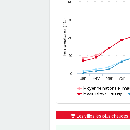
40
30
Températures ( °C )
20
10
0
Jan
Fev
Mar
Avr
Moyenne nationale : ma
Maximales à Talmay
Les villes les plus chaudes