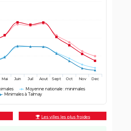
Mai
Juin
Juil
Aout
Sept
Oct
Nov
Dec
ximales
Moyenne nationale : minimales
Minimales à Talmay
Les villes les plus froides