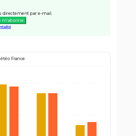
 directement par e-mail.
e m'abonne
tialité
Météo France