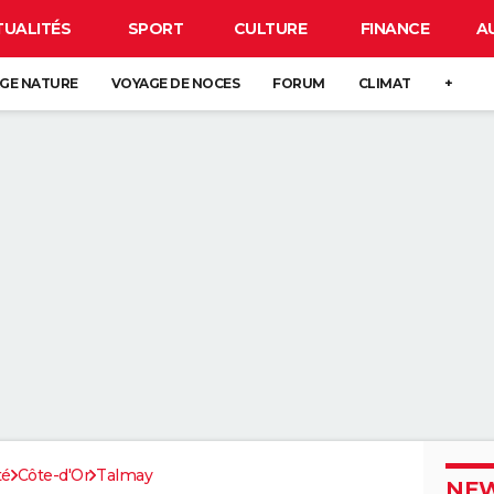
TUALITÉS
SPORT
CULTURE
FINANCE
A
GE NATURE
VOYAGE DE NOCES
FORUM
CLIMAT
+
té
Côte-d'Or
Talmay
NEW