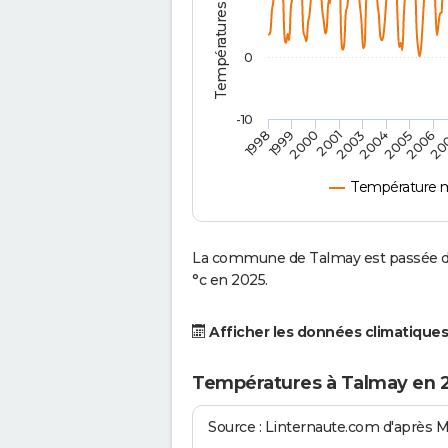
0
-10
2001
2004
1998
2006
2000
2003
2005
1999
20
Température 
La commune de Talmay est passée d'
°c en 2025.
Afficher les données climatiques
Températures à Talmay en 
Source : Linternaute.com d'après 