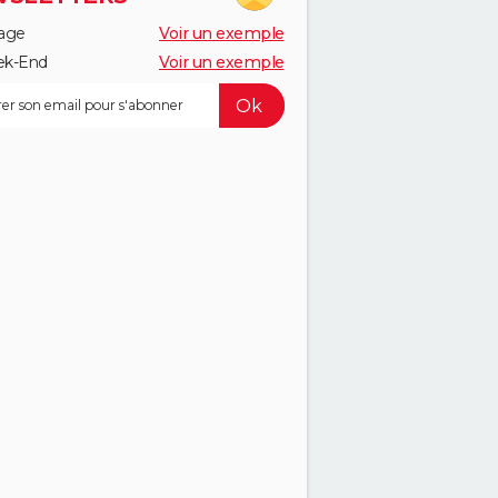
age
Voir un exemple
k-End
Voir un exemple