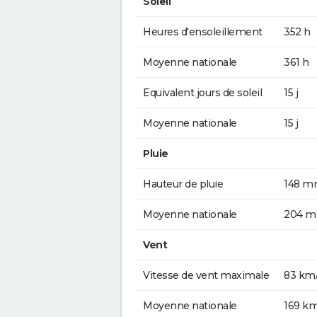
Soleil
Heures d'ensoleillement
352 h
Moyenne nationale
361 h
Equivalent jours de soleil
15 j
Moyenne nationale
15 j
Pluie
Hauteur de pluie
148 
Moyenne nationale
204 
Vent
Vitesse de vent maximale
83 km
Moyenne nationale
169 k