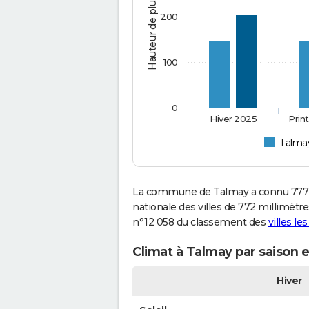
Hauteur de pluie (mm)
200
100
0
Hiver 2025
Prin
Talma
La commune de Talmay a connu 777 m
nationale des villes de 772 millimètre
n°12 058 du classement des
villes le
Climat à Talmay par saison 
Hiver