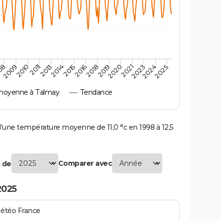
2010
2019
2013
2021
2015
2024
2009
2018
2011
2020
2014
2023
08
2016
2025
moyenne à Talmay
Tendance
une température moyenne de 11,0 °c en 1998 à 12,5
Comparer avec
 de
2025
Météo France