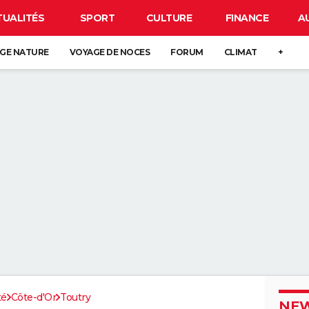
TUALITÉS
SPORT
CULTURE
FINANCE
A
GE NATURE
VOYAGE DE NOCES
FORUM
CLIMAT
+
té
Côte-d'Or
Toutry
NEW