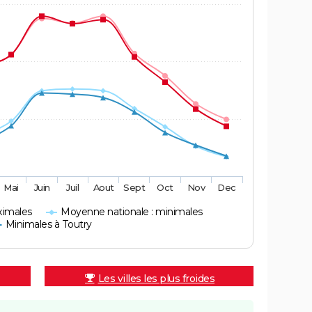
Mai
Juin
Juil
Aout
Sept
Oct
Nov
Dec
ximales
Moyenne nationale : minimales
Minimales à Toutry
Les villes les plus froides