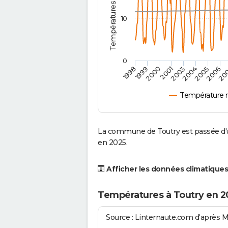
10
0
2004
1999
2005
2000
2006
2001
20
2003
1998
Température 
La commune de Toutry est passée d'u
en 2025.
Afficher les données climatiques
Températures à Toutry en 2
Source : Linternaute.com d'après 