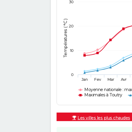
30
Températures ( °C )
20
10
0
Jan
Fev
Mar
Avr
Moyenne nationale : ma
Maximales à Toutry
Les villes les plus chaudes