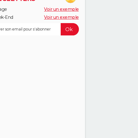
age
Voir un exemple
k-End
Voir un exemple