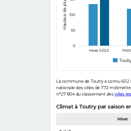
Hauteur de pluie (mm)
100
50
0
Hiver 2025
Prin
Toutr
La commune de Toutry a connu 602 m
nationale des villes de 772 millimètres
n°27 804 du classement des
villes l
Climat à Toutry par saison e
Hiver