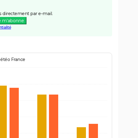
 directement par e-mail.
e m'abonne
tialité
Météo France