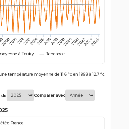
2009
2020
2015
2010
2021
2016
2011
2023
2018
2013
2024
08
2019
2014
2025
moyenne à Toutry
Tendance
ne température moyenne de 11,6 °c en 1998 à 12,7 °c
Comparer avec
 de
025
Météo France