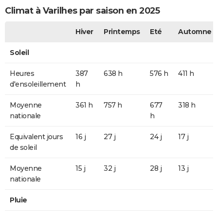
Climat à Varilhes par saison en 2025
Hiver
Printemps
Eté
Automne
Soleil
Heures
387
638 h
576 h
411 h
d'ensoleillement
h
Moyenne
361 h
757 h
677
318 h
nationale
h
Equivalent jours
16 j
27 j
24 j
17 j
de soleil
Moyenne
15 j
32 j
28 j
13 j
nationale
Pluie