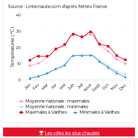
Source : Linternaute.com d'après Météo France
40
Températures ( °C )
30
20
10
0
Fev
Nov
Jan
Mar
Avr
Mai
Juin
Juil
Aout
Sept
Oct
Dec
Moyenne nationale : maximales
Moyenne nationale : minimales
Maximales à Varilhes
Minimales à Varilhes
Les villes les plus chaudes