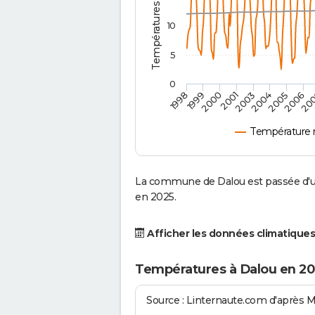
10
5
0
2001
2003
2004
2005
1998
2006
1999
20
2000
Température 
La commune de Dalou est passée d'un
en 2025.
Afficher les données climatiques
Températures à Dalou en 20
Source : Linternaute.com d'après 