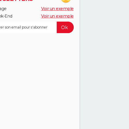
age
Voir un exemple
k-End
Voir un exemple