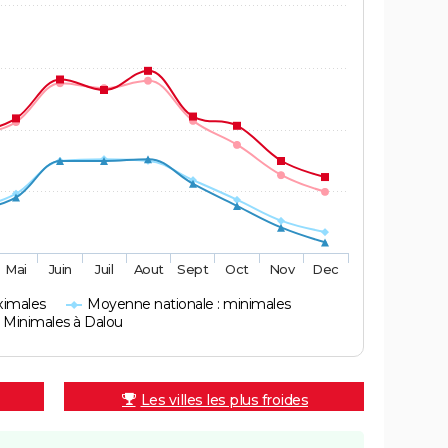
Mai
Juin
Juil
Aout
Sept
Oct
Nov
Dec
ximales
Moyenne nationale : minimales
Minimales à Dalou
Les villes les plus froides