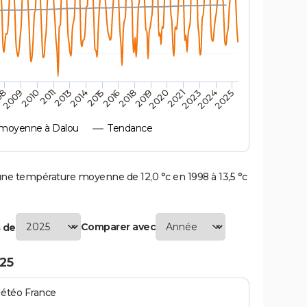
2010
2019
2011
2020
2013
2021
2023
2014
2015
2024
08
2016
2025
2009
2018
moyenne à Dalou
Tendance
e température moyenne de 12,0 °c en 1998 à 13,5 °c
Comparer avec
 de
25
Météo France