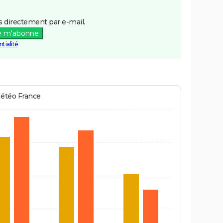
 directement par e-mail.
e m'abonne
tialité
Météo France