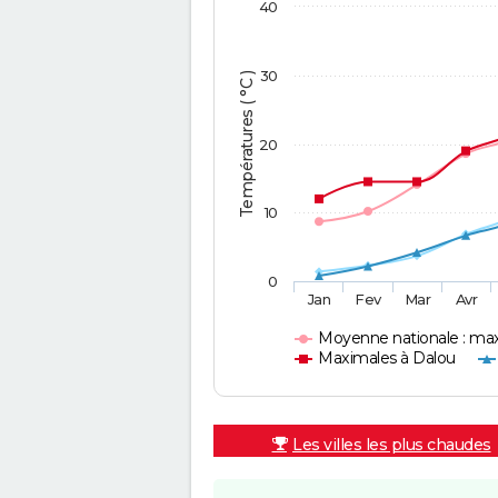
40
30
Températures ( °C )
20
10
0
Jan
Fev
Mar
Avr
Moyenne nationale : ma
Maximales à Dalou
Les villes les plus chaudes