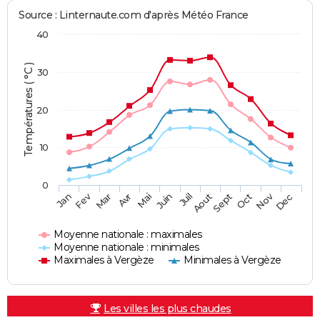
Source : Linternaute.com d'après Météo France
40
Températures ( °C )
30
20
10
0
Fev
Nov
Jan
Mar
Avr
Mai
Juin
Juil
Aout
Sept
Oct
Dec
Moyenne nationale : maximales
Moyenne nationale : minimales
Maximales à Vergèze
Minimales à Vergèze
Les villes les plus chaudes