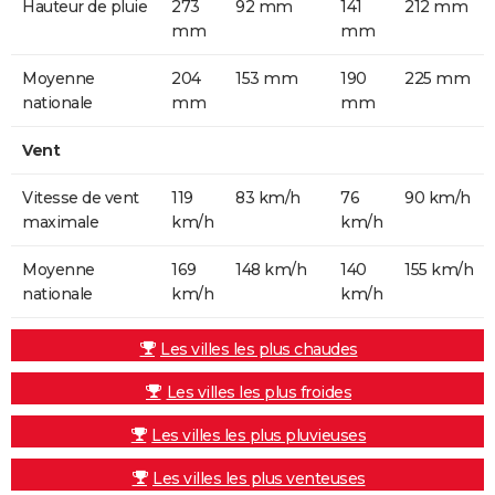
Hauteur de pluie
273
92 mm
141
212 mm
mm
mm
Moyenne
204
153 mm
190
225 mm
nationale
mm
mm
Vent
Vitesse de vent
119
83 km/h
76
90 km/h
maximale
km/h
km/h
Moyenne
169
148 km/h
140
155 km/h
nationale
km/h
km/h
Les villes les plus chaudes
Les villes les plus froides
Les villes les plus pluvieuses
Les villes les plus venteuses