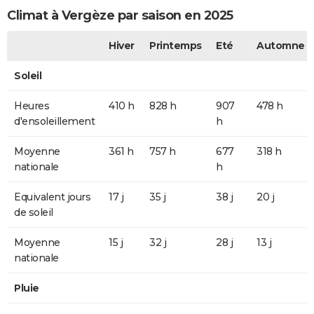
Climat à Vergèze par saison en 2025
Hiver
Printemps
Eté
Automne
Soleil
Heures
410 h
828 h
907
478 h
d'ensoleillement
h
Moyenne
361 h
757 h
677
318 h
nationale
h
Equivalent jours
17 j
35 j
38 j
20 j
de soleil
Moyenne
15 j
32 j
28 j
13 j
nationale
Pluie