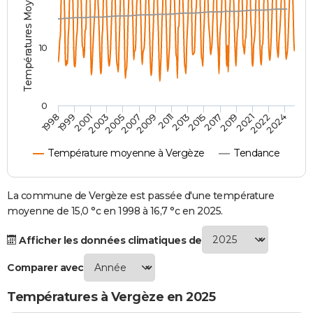
Températures Moyennes ( °C )
City break
Voyage de noces
Climat
Destinations
Voyage nature
Forum
+
PHOTO
GUIDES D'ACHAT
10
BONS PLANS
CARTE DE VOEUX
0
2007
2021
2009
2022
1998
2011
2024
1999
2013
2001
2015
2003
2017
2005
2019
Carte Bonne année
Carte Pâques
Carte de Noël
Carte Saint-Valentin
Carte d'anniversaire
DICTIONNAIRE
Température moyenne à Vergèze
Tendance
Biographies
Expressions
Dictionnaire
Citations
Proverbes
PROGRAMME TV
COPAINS D'AVANT
La commune de Vergèze est passée d'une température
moyenne de 15,0 °c en 1998 à 16,7 °c en 2025.
Se connecter
Collèges
Universités
Service militaire
S'inscrire
Lycées
Primaires
Entreprises
Avis de recherche
AVIS DE DÉCÈS
Afficher les données climatiques de
FORUM
Comparer avec
Lifestyle
Sport
Television
Cinema
Bricolage
Culture
Auto
Voyage
Températures à Vergèze en 2025