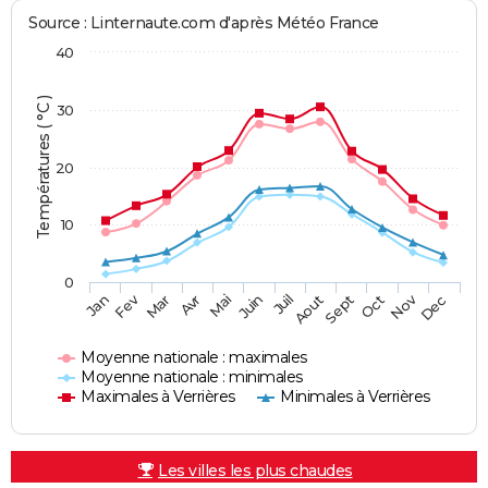
Source : Linternaute.com d'après Météo France
40
Températures ( °C )
30
20
10
0
Fev
Nov
Jan
Mar
Avr
Mai
Juin
Juil
Aout
Sept
Oct
Dec
Moyenne nationale : maximales
Moyenne nationale : minimales
Maximales à Verrières
Minimales à Verrières
Les villes les plus chaudes