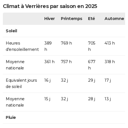
Climat à Verrières par saison en 2025
Hiver
Printemps
Eté
Automne
Soleil
Heures
389
769 h
705
413 h
d'ensoleillement
h
h
Moyenne
361 h
757 h
677
318 h
nationale
h
Equivalent jours
16 j
32 j
29 j
17 j
de soleil
Moyenne
15 j
32 j
28 j
13 j
nationale
Pluie