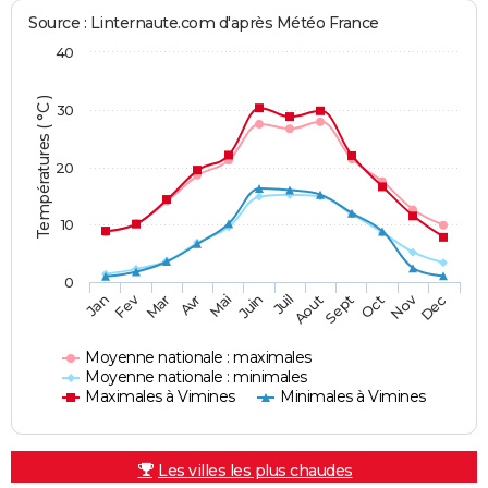
Source : Linternaute.com d'après Météo France
40
Températures ( °C )
30
20
10
0
Fev
Nov
Jan
Mar
Avr
Mai
Juin
Juil
Aout
Sept
Oct
Dec
Moyenne nationale : maximales
Moyenne nationale : minimales
Maximales à Vimines
Minimales à Vimines
Les villes les plus chaudes