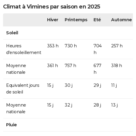
Climat à Vimines par saison en 2025
Hiver
Printemps
Eté
Automne
Soleil
Heures
353 h
730 h
704
257 h
d'ensoleillement
h
Moyenne
361 h
757 h
677
318 h
nationale
h
Equivalent jours
15 j
30 j
29 j
11 j
de soleil
Moyenne
15 j
32 j
28 j
13 j
nationale
Pluie