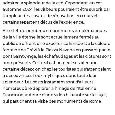
admirer la splendeur de la cité. Cependant, en cet
City break
Voyage de noces
Climat
Destinations
Voyage nature
Forum
+
PHOTO
automne 2024, les visiteurs pourraient être surpris par
l'ampleur des travaux de rénovation en cours et
GUIDES D'ACHAT
certains repartent déçus de l'expérience...
BONS PLANS
En effet, de nombreux monuments emblématiques
de la ville éternelle sont actuellement fermés au
CARTE DE VOEUX
public ou offrent une expérience limitée. De la célèbre
Carte Bonne année
Carte Pâques
Carte de Noël
Carte Saint-Valentin
Carte d'anniversaire
DICTIONNAIRE
fontaine de Trévi à la Piazza Navona en passant par le
pont Saint-Ange, les échafaudages et les clôtures sont
Biographies
Expressions
Dictionnaire
Citations
Proverbes
PROGRAMME TV
omniprésents. Cette situation peut susciter une
COPAINS D'AVANT
certaine déception chez les touristes qui s'attendaient
à découvrir ces lieux mythiques dans toute leur
Se connecter
Collèges
Universités
Service militaire
S'inscrire
Lycées
Primaires
Entreprises
Avis de recherche
AVIS DE DÉCÈS
splendeur. Les posts Instagram sont d'ailleurs
nombreux à le déplorer, à l'image de l'Italienne
FORUM
Francinno, auteure d'une vidéo hilarante sur le sujet,
Lifestyle
Sport
Television
Cinema
Bricolage
Culture
Auto
Voyage
qui pastichent sa visite des monuments de Rome.