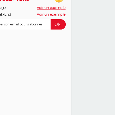
age
Voir un exemple
k-End
Voir un exemple