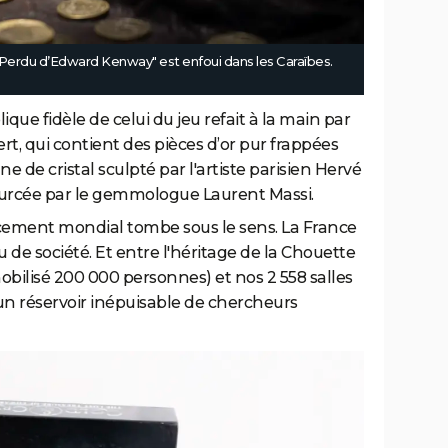
r Perdu d’Edward Kenway" est enfoui dans les Caraïbes.
lique fidèle de celui du jeu refait à la main par
ert, qui contient des pièces d’or pur frappées
ne de cristal sculpté par l'artiste parisien Hervé
 sourcée par le gemmologue Laurent Massi.
ncement mondial tombe sous le sens. La France
 de société. Et entre l'héritage de la Chouette
obilisé 200 000 personnes) et nos 2 558 salles
un réservoir inépuisable de chercheurs