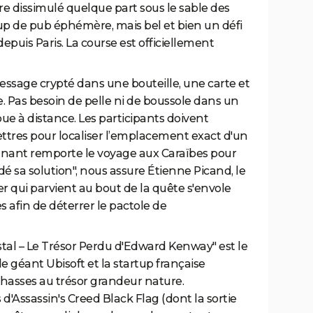
tre dissimulé quelque part sous le sable des
oup de pub éphémère, mais bel et bien un défi
depuis Paris. La course est officiellement
essage crypté dans une bouteille, une carte et
 Pas besoin de pelle ni de boussole dans un
ue à distance. Les participants doivent
ettres pour localiser l’emplacement exact d'un
gagnant remporte le voyage aux Caraïbes pour
idé sa solution", nous assure Étienne Picand, le
ier qui parvient au bout de la quête s'envole
s afin de déterrer le pactole de
ystal – Le Trésor Perdu d'Edward Kenway" est le
 le géant Ubisoft et la startup française
chasses au trésor grandeur nature.
d'Assassin's Creed Black Flag (dont la sortie