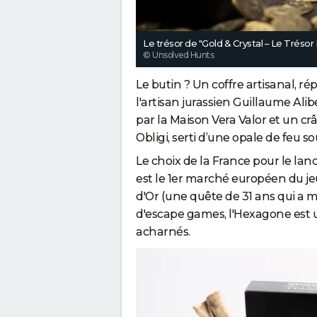
Le trésor de "Gold & Crystal – Le Tréso
© Unsolved Hunts
Le butin ? Un coffre artisanal, rép
l'artisan jurassien Guillaume Alib
par la Maison Vera Valor et un crâ
Obligi, serti d’une opale de feu
Le choix de la France pour le la
est le 1er marché européen du jeu
d'Or (une quête de 31 ans qui a m
d'escape games, l'Hexagone est 
acharnés.