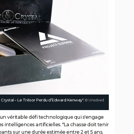
 & Crystal – Le Trésor Perdu d’Edward Kenway".
© Unsolved
t un véritable défi technologique qui s'engage
intelligences artificielles. "La chasse doit tenir
ipants sur une durée estimée entre 2 et 5 ans.