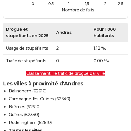
0
0,5
1
1,5
2
2,5
Nombre de faits
Drogue et
Pour 1 000
Andres
stupéfiants en 2025
habitants
Usage de stupéfiants
2
1,12 ‰
Trafic de stupéfiants
0
0,00 ‰
Classement : le trafic de drogue par ville
Les villes à proximité d'Andres
Balinghem (62610)
Campagne-lès-Guines (62340)
Brêmes (62610)
Guînes (62340)
Rodelinghem (62610)
Toutes les villes