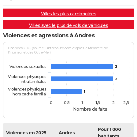
Villes les plus cambriolées
Villes avec le plus de vols de véhicules
Violences et agressions à Andres
Données 2025 (source : Linternaute.com d'après le Ministère de
l'Intérieur et des Outre-Mer)
Violences sexuelles
2
Violences physiques
2
intrafamiliales
Violences physiques
1
hors cadre familial
0
0,5
1
1,5
2
2,5
Nombre de faits
Pour 1 000
Violences en 2025
Andres
habitants