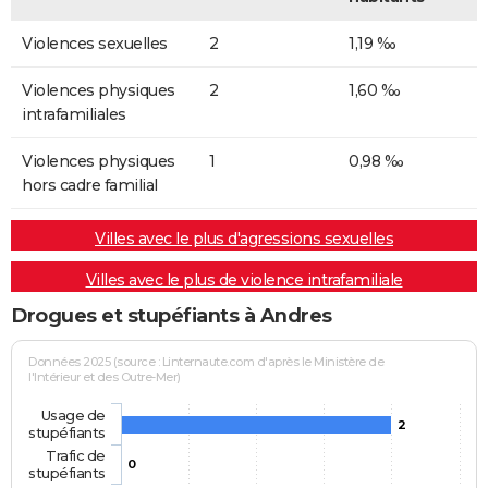
Violences sexuelles
2
1,19 ‰
Violences physiques
2
1,60 ‰
intrafamiliales
Violences physiques
1
0,98 ‰
hors cadre familial
Villes avec le plus d'agressions sexuelles
Villes avec le plus de violence intrafamiliale
Drogues et stupéfiants à Andres
Données 2025 (source : Linternaute.com d'après le Ministère de
l'Intérieur et des Outre-Mer)
Usage de
2
stupéfiants
Trafic de
0
stupéfiants