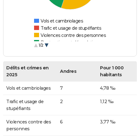
Vols et cambriolages
Trafic et usage de stupéfiants
Violences contre des personnes
Destructions et dégradations
1/2
Escroqueries et fraudes
Délits et crimes en
Pour 1 000
Andres
2025
habitants
Vols et cambriolages
7
4,78 ‰
Trafic et usage de
2
1,12 ‰
stupéfiants
Violences contre des
6
3,77 ‰
personnes