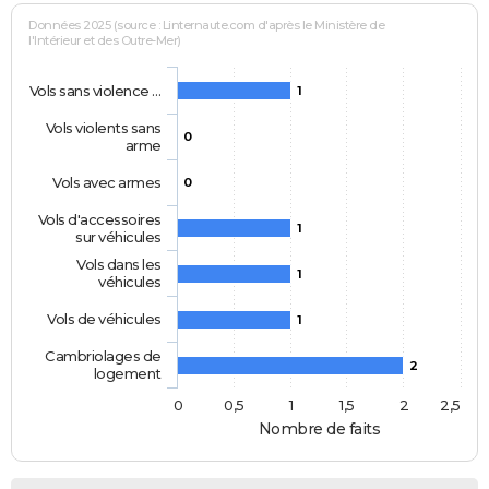
Données 2025 (source : Linternaute.com d'après le Ministère de
l'Intérieur et des Outre-Mer)
Vols sans violence …
1
Vols violents sans
0
arme
Vols avec armes
0
Vols d'accessoires
1
sur véhicules
Vols dans les
1
véhicules
Vols de véhicules
1
Cambriolages de
2
logement
0
0,5
1
1,5
2
2,5
Nombre de faits