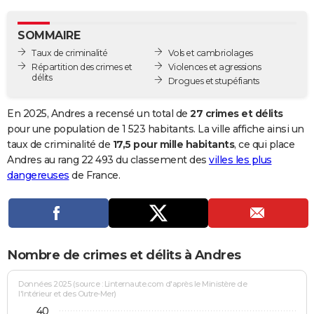
City break
Voyage de noces
Climat
Destinations
Voyage nature
Forum
+
PHOTO
SOMMAIRE
GUIDES D'ACHAT
Taux de criminalité
Vols et cambriolages
Répartition des crimes et
Violences et agressions
BONS PLANS
délits
Drogues et stupéfiants
CARTE DE VOEUX
En 2025, Andres a recensé un total de
27 crimes et délits
Carte Bonne année
Carte Pâques
Carte de Noël
Carte Saint-Valentin
Carte d'anniversaire
pour une population de 1 523 habitants. La ville affiche ainsi un
DICTIONNAIRE
taux de criminalité de
17,5 pour mille habitants
, ce qui place
Biographies
Expressions
Dictionnaire
Citations
Proverbes
Andres au rang 22 493 du classement des
villes les plus
PROGRAMME TV
dangereuses
de France.
COPAINS D'AVANT
Se connecter
Collèges
Universités
Service militaire
S'inscrire
Lycées
Primaires
Entreprises
Avis de recherche
AVIS DE DÉCÈS
FORUM
Nombre de crimes et délits à Andres
Lifestyle
Sport
Television
Cinema
Bricolage
Culture
Auto
Voyage
Données 2025 (source : Linternaute.com d'après le Ministère de
l'Intérieur et des Outre-Mer)
40