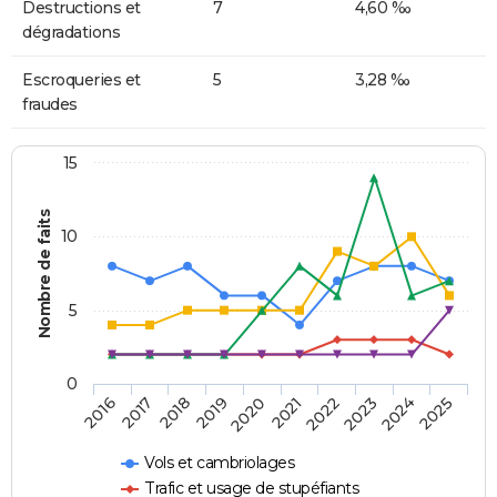
Destructions et
7
4,60 ‰
dégradations
Escroqueries et
5
3,28 ‰
fraudes
15
Nombre de faits
10
5
0
2018
2023
2017
2022
2016
2021
2020
2025
2019
2024
Vols et cambriolages
Trafic et usage de stupéfiants