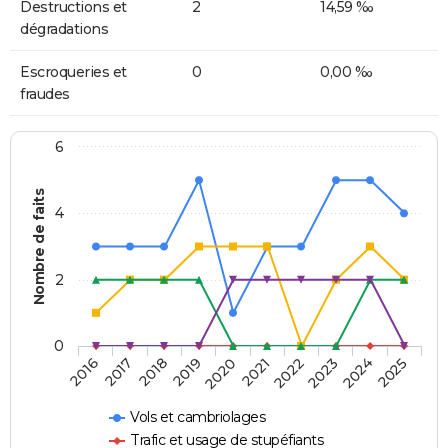
Destructions et
2
14,59 ‰
dégradations
Escroqueries et
0
0,00 ‰
fraudes
6
Nombre de faits
4
2
0
2018
2023
2019
2024
2020
2025
2016
2021
2017
2022
Vols et cambriolages
Trafic et usage de stupéfiants