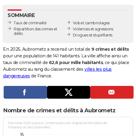
City break
Voyage de noces
Climat
Destinations
Voyage nature
Forum
+
PHOTO
SOMMAIRE
GUIDES D'ACHAT
Taux de criminalité
Vols et cambriolages
Répartition des crimes et
Violences et agressions
BONS PLANS
délits
Drogues et stupéfiants
CARTE DE VOEUX
En 2025, Aubrometz a recensé un total de
9 crimes et délits
Carte Bonne année
Carte Pâques
Carte de Noël
Carte Saint-Valentin
Carte d'anniversaire
pour une population de 141 habitants. La ville affiche ainsi un
DICTIONNAIRE
taux de criminalité de
62,6 pour mille habitants
, ce qui place
Biographies
Expressions
Dictionnaire
Citations
Proverbes
Aubrometz au rang du classement des
villes les plus
PROGRAMME TV
dangereuses
de France.
COPAINS D'AVANT
Se connecter
Collèges
Universités
Service militaire
S'inscrire
Lycées
Primaires
Entreprises
Avis de recherche
AVIS DE DÉCÈS
FORUM
Nombre de crimes et délits à Aubrometz
Lifestyle
Sport
Television
Cinema
Bricolage
Culture
Auto
Voyage
Données 2025 (source : Linternaute.com d'après le Ministère de
l'Intérieur et des Outre-Mer)
15