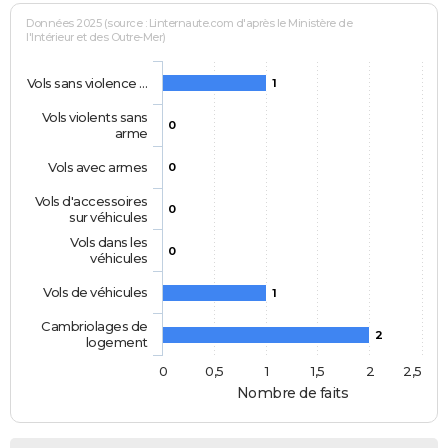
Données 2025 (source : Linternaute.com d'après le Ministère de
l'Intérieur et des Outre-Mer)
Vols sans violence …
1
Vols violents sans
0
arme
Vols avec armes
0
Vols d'accessoires
0
sur véhicules
Vols dans les
0
véhicules
Vols de véhicules
1
Cambriolages de
2
logement
0
0,5
1
1,5
2
2,5
Nombre de faits