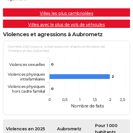
Villes les plus cambriolées
Villes avec le plus de vols de véhicules
Violences et agressions à Aubrometz
Données 2025 (source : Linternaute.com d'après le Ministère de
l'Intérieur et des Outre-Mer)
Violences sexuelles
0
Violences physiques
2
intrafamiliales
Violences physiques
0
hors cadre familial
0
0,5
1
1,5
2
2,5
Nombre de faits
Pour 1 000
Violences en 2025
Aubrometz
habitants