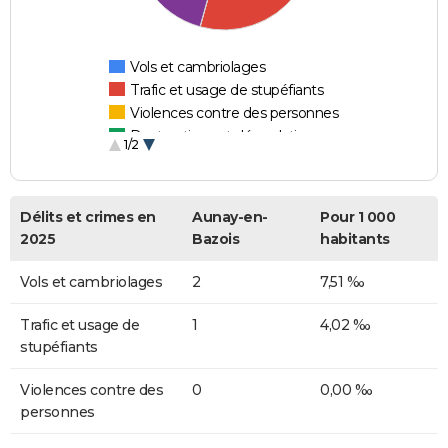
Vols et cambriolages
Trafic et usage de stupéfiants
Violences contre des personnes
Destructions et dégradations
1/2
Escroqueries et fraudes
Délits et crimes en
Aunay-en-
Pour 1 000
2025
Bazois
habitants
Vols et cambriolages
2
7,51 ‰
Trafic et usage de
1
4,02 ‰
stupéfiants
Violences contre des
0
0,00 ‰
personnes