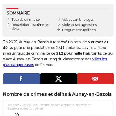
City break
Voyage de noces
Climat
Destinations
Voyage nature
Forum
+
PHOTO
SOMMAIRE
GUIDES D'ACHAT
Taux de criminalité
Vols et cambriolages
Répartition des crimes et
Violences et agressions
BONS PLANS
délits
Drogues et stupéfiants
CARTE DE VOEUX
En 2025, Aunay-en-Bazois a recensé un total de
5 crimes et
Carte Bonne année
Carte Pâques
Carte de Noël
Carte Saint-Valentin
Carte d'anniversaire
délits
pour une population de 231 habitants. La ville affiche
DICTIONNAIRE
ainsi un taux de criminalité de
21,2 pour mille habitants
, ce qui
Biographies
Expressions
Dictionnaire
Citations
Proverbes
place Aunay-en-Bazois au rang du classement des
villes les
PROGRAMME TV
plus dangereuses
de France.
COPAINS D'AVANT
Se connecter
Collèges
Universités
Service militaire
S'inscrire
Lycées
Primaires
Entreprises
Avis de recherche
AVIS DE DÉCÈS
FORUM
Nombre de crimes et délits à Aunay-en-Bazois
Lifestyle
Sport
Television
Cinema
Bricolage
Culture
Auto
Voyage
Données 2025 (source : Linternaute.com d'après le Ministère de
l'Intérieur et des Outre-Mer)
10