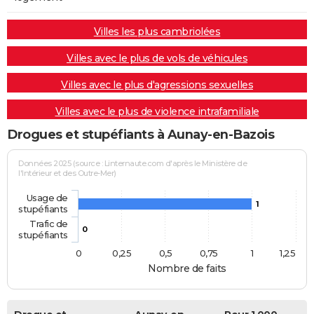
Villes les plus cambriolées
Villes avec le plus de vols de véhicules
Villes avec le plus d'agressions sexuelles
Villes avec le plus de violence intrafamiliale
Drogues et stupéfiants à Aunay-en-Bazois
Données 2025 (source : Linternaute.com d'après le Ministère de
l'Intérieur et des Outre-Mer)
Usage de
1
stupéfiants
Trafic de
0
stupéfiants
0
0,25
0,5
0,75
1
1,25
Nombre de faits