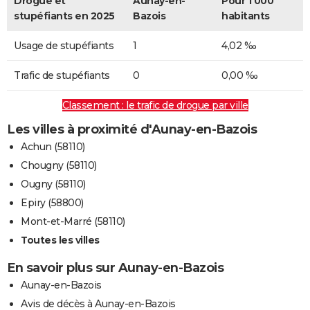
Drogue et
Aunay-en-
Pour 1 000
stupéfiants en 2025
Bazois
habitants
Usage de stupéfiants
1
4,02 ‰
Trafic de stupéfiants
0
0,00 ‰
Classement : le trafic de drogue par ville
Les villes à proximité d'Aunay-en-Bazois
Achun (58110)
Chougny (58110)
Ougny (58110)
Epiry (58800)
Mont-et-Marré (58110)
Toutes les villes
En savoir plus sur Aunay-en-Bazois
Aunay-en-Bazois
Avis de décès à Aunay-en-Bazois