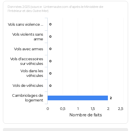
Données 2025 (source : Linternaute.com d'après le Ministère de
l'Intérieur et des Outre-Mer)
Vols sans violence …
0
Vols violents sans
0
arme
Vols avec armes
0
Vols d'accessoires
0
sur véhicules
Vols dans les
0
véhicules
Vols de véhicules
0
Cambriolages de
2
logement
0
0,5
1
1,5
2
2,5
Nombre de faits