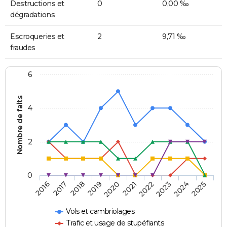
Destructions et
0
0,00 ‰
dégradations
Escroqueries et
2
9,71 ‰
fraudes
6
Nombre de faits
4
2
0
2018
2023
2019
2024
2020
2025
2016
2021
2017
2022
Vols et cambriolages
Trafic et usage de stupéfiants