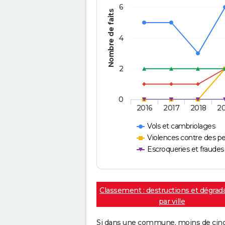
6
Nombre de faits
4
2
0
2016
2017
2018
2
Vols et cambriolages
Violences contre des p
Escroqueries et fraudes
Classement : destructions et dégrad
par ville
Si dans une commune, moins de cinq f