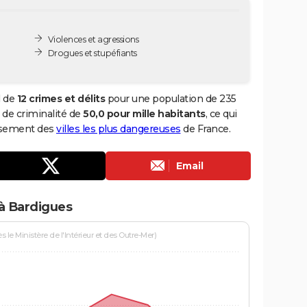
Violences et agressions
Drogues et stupéfiants
l de
12 crimes et délits
pour une population de 235
x de criminalité de
50,0 pour mille habitants
, ce qui
assement des
villes les plus dangereuses
de France.
Email
 à Bardigues
le Ministère de l'Intérieur et des Outre-Mer)