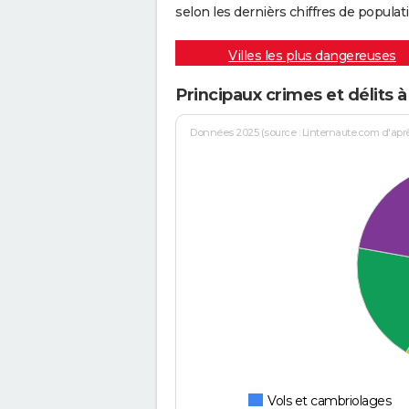
selon les dernièrs chiffres de populati
Villes les plus dangereuses
Principaux crimes et délits 
Données 2025 (source : Linternaute.com d'après 
Vols et cambriolages