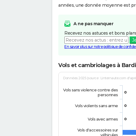
années, une donnée moyenne est pro
A ne pas manquer
Recevez nos astuces et bons plans
J
En savoir plus sur notre politique de confiden
Vols et cambriolages à Bard
Données 2025 (source : Linternaute.com d'après 
Vols sans violence contre des
0
personnes
Vols violents sans arme
0
Vols avec armes
0
Vols d'accessoires sur
véhicules