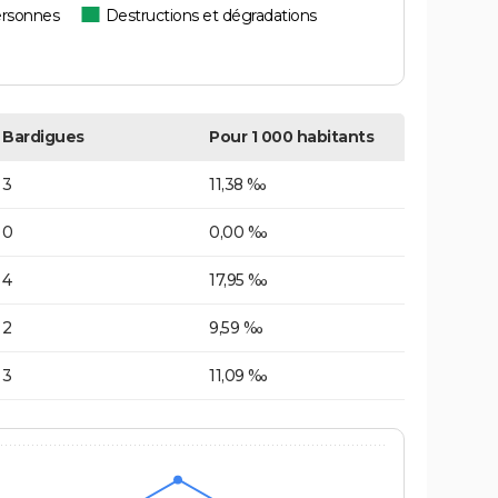
ersonnes
Destructions et dégradations
Bardigues
Pour 1 000 habitants
3
11,38 ‰
0
0,00 ‰
4
17,95 ‰
2
9,59 ‰
3
11,09 ‰