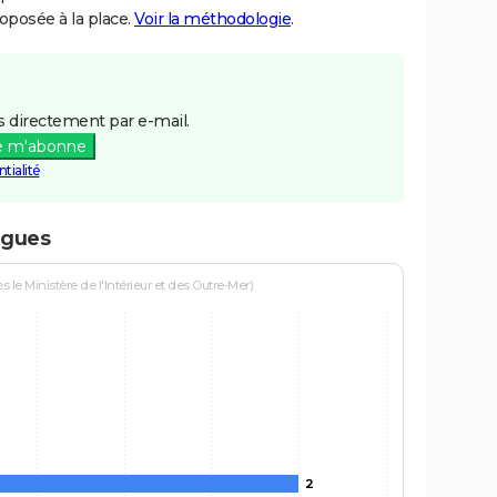
posée à la place.
Voir la méthodologie
.
 directement par e-mail.
e m'abonne
tialité
igues
le Ministère de l'Intérieur et des Outre-Mer)
2