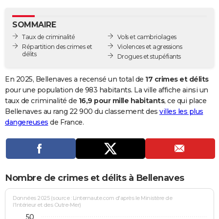
City break
Voyage de noces
Climat
Destinations
Voyage nature
Forum
+
PHOTO
SOMMAIRE
GUIDES D'ACHAT
Taux de criminalité
Vols et cambriolages
Répartition des crimes et
Violences et agressions
BONS PLANS
délits
Drogues et stupéfiants
CARTE DE VOEUX
En 2025, Bellenaves a recensé un total de
17 crimes et délits
Carte Bonne année
Carte Pâques
Carte de Noël
Carte Saint-Valentin
Carte d'anniversaire
pour une population de 983 habitants. La ville affiche ainsi un
DICTIONNAIRE
taux de criminalité de
16,9 pour mille habitants
, ce qui place
Biographies
Expressions
Dictionnaire
Citations
Proverbes
Bellenaves au rang 22 900 du classement des
villes les plus
PROGRAMME TV
dangereuses
de France.
COPAINS D'AVANT
Se connecter
Collèges
Universités
Service militaire
S'inscrire
Lycées
Primaires
Entreprises
Avis de recherche
AVIS DE DÉCÈS
FORUM
Nombre de crimes et délits à Bellenaves
Lifestyle
Sport
Television
Cinema
Bricolage
Culture
Auto
Voyage
Données 2025 (source : Linternaute.com d'après le Ministère de
l'Intérieur et des Outre-Mer)
50