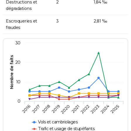
Destructions et
2
1,84 ‰
dégradations
Escroqueries et
3
2,81 ‰
fraudes
30
Nombre de faits
20
10
0
2018
2023
2017
2022
2016
2021
2020
2025
2019
2024
Vols et cambriolages
Trafic et usage de stupéfiants