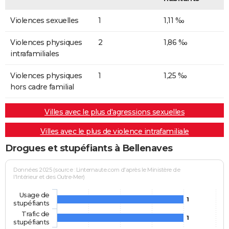
Violences sexuelles
1
1,11 ‰
Violences physiques
2
1,86 ‰
intrafamiliales
Violences physiques
1
1,25 ‰
hors cadre familial
Villes avec le plus d'agressions sexuelles
Villes avec le plus de violence intrafamiliale
Drogues et stupéfiants à Bellenaves
Données 2025 (source : Linternaute.com d'après le Ministère de
l'Intérieur et des Outre-Mer)
Usage de
1
stupéfiants
Trafic de
1
stupéfiants