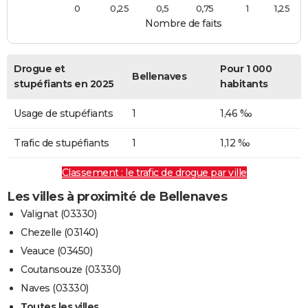
0
0,25
0,5
0,75
1
1,25
Nombre de faits
Drogue et
Pour 1 000
Bellenaves
stupéfiants en 2025
habitants
Usage de stupéfiants
1
1,46 ‰
Trafic de stupéfiants
1
1,12 ‰
Classement : le trafic de drogue par ville
Les villes à proximité de Bellenaves
Valignat (03330)
Chezelle (03140)
Veauce (03450)
Coutansouze (03330)
Naves (03330)
Toutes les villes