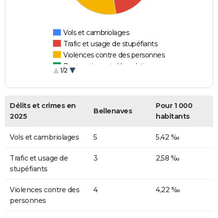
Vols et cambriolages
Trafic et usage de stupéfiants
Violences contre des personnes
Destructions et dégradations
1/2
Escroqueries et fraudes
Délits et crimes en
Pour 1 000
Bellenaves
2025
habitants
Vols et cambriolages
5
5,42 ‰
Trafic et usage de
3
2,58 ‰
stupéfiants
Violences contre des
4
4,22 ‰
personnes