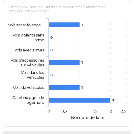
Données 2025 (source : Linternaute.com d'après le Ministère de
l'Intérieur et des Outre-Mer)
Vols sans violence …
1
Vols violents sans
0
arme
Vols avec armes
0
Vols d'accessoires
1
sur véhicules
Vols dans les
0
véhicules
Vols de véhicules
1
Cambriolages de
2
logement
0
0,5
1
1,5
2
2,5
Nombre de faits