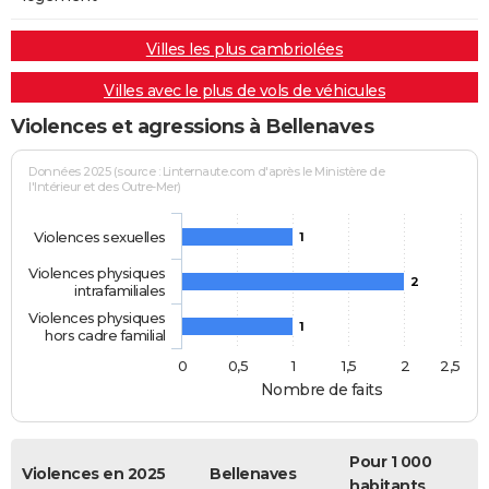
Villes les plus cambriolées
Villes avec le plus de vols de véhicules
Violences et agressions à Bellenaves
Données 2025 (source : Linternaute.com d'après le Ministère de
l'Intérieur et des Outre-Mer)
Violences sexuelles
1
Violences physiques
2
intrafamiliales
Violences physiques
1
hors cadre familial
0
0,5
1
1,5
2
2,5
Nombre de faits
Pour 1 000
Violences en 2025
Bellenaves
habitants