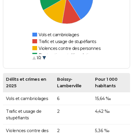
Vols et cambriolages
Trafic et usage de stupéfiants
Violences contre des personnes
Destructions et dégradations
1/2
Escroqueries et fraudes
Délits et crimes en
Boissy-
Pour 1 000
2025
Lamberville
habitants
Vols et cambriolages
6
15,64 ‰
Trafic et usage de
2
4,42 ‰
stupéfiants
Violences contre des
2
5,36 ‰