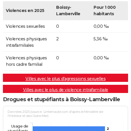
Boissy-
Pour 1 000
Violences en 2025
Lamberville
habitants
Violences sexuelles
0
0,00 ‰
Violences physiques
2
5,36 ‰
intrafamiliales
Violences physiques
0
0,00 ‰
hors cadre familial
Villes avec le plus d'agressions sexuelles
Villes avec le plus de violence intrafamiliale
Drogues et stupéfiants à Boissy-Lamberville
Données 2025 (source : Linternaute.com d'après le Ministère de
l'Intérieur et des Outre-Mer)
Usage de
2
stupéfiants