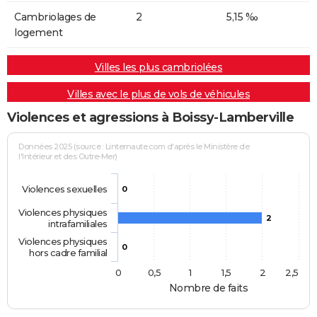
Cambriolages de
2
5,15 ‰
logement
Villes les plus cambriolées
Villes avec le plus de vols de véhicules
Violences et agressions à Boissy-Lamberville
Données 2025 (source : Linternaute.com d'après le Ministère de
l'Intérieur et des Outre-Mer)
Violences sexuelles
0
Violences physiques
2
intrafamiliales
Violences physiques
0
hors cadre familial
0
0,5
1
1,5
2
2,5
Nombre de faits