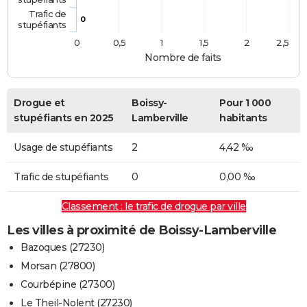
Trafic de
0
stupéfiants
0
0,5
1
1,5
2
2,5
Nombre de faits
Drogue et
Boissy-
Pour 1 000
stupéfiants en 2025
Lamberville
habitants
Usage de stupéfiants
2
4,42 ‰
Trafic de stupéfiants
0
0,00 ‰
Classement : le trafic de drogue par ville
Les villes à proximité de Boissy-Lamberville
Bazoques (27230)
Morsan (27800)
Courbépine (27300)
Le Theil-Nolent (27230)