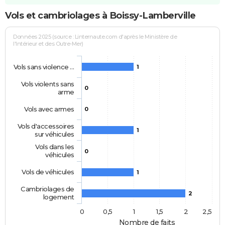
Vols et cambriolages à Boissy-Lamberville
Données 2025 (source : Linternaute.com d'après le Ministère de
l'Intérieur et des Outre-Mer)
Vols sans violence …
1
Vols violents sans
0
arme
Vols avec armes
0
Vols d'accessoires
1
sur véhicules
Vols dans les
0
véhicules
Vols de véhicules
1
Cambriolages de
2
logement
0
0,5
1
1,5
2
2,5
Nombre de faits