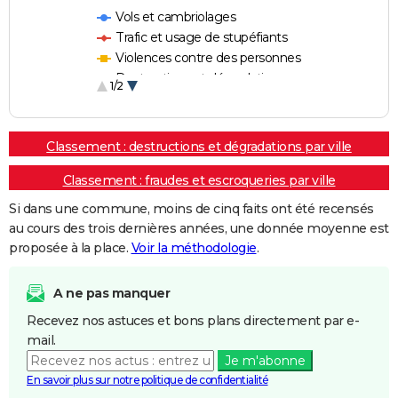
Vols et cambriolages
Trafic et usage de stupéfiants
Violences contre des personnes
Destructions et dégradations
1/2
Escroqueries et fraudes
Classement : destructions et dégradations par ville
Classement : fraudes et escroqueries par ville
Si dans une commune, moins de cinq faits ont été recensés
au cours des trois dernières années, une donnée moyenne est
proposée à la place.
Voir la méthodologie
.
A ne pas manquer
Recevez nos astuces et bons plans directement par e-
mail.
Je m'abonne
En savoir plus sur notre politique de confidentialité