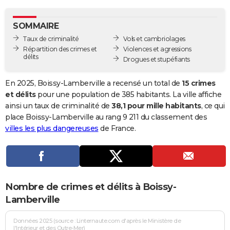
City break
Voyage de noces
Climat
Destinations
Voyage nature
Forum
+
PHOTO
SOMMAIRE
GUIDES D'ACHAT
Taux de criminalité
Vols et cambriolages
Répartition des crimes et
Violences et agressions
BONS PLANS
délits
Drogues et stupéfiants
CARTE DE VOEUX
En 2025, Boissy-Lamberville a recensé un total de
15 crimes
Carte Bonne année
Carte Pâques
Carte de Noël
Carte Saint-Valentin
Carte d'anniversaire
et délits
pour une population de 385 habitants. La ville affiche
DICTIONNAIRE
ainsi un taux de criminalité de
38,1 pour mille habitants
, ce qui
Biographies
Expressions
Dictionnaire
Citations
Proverbes
place Boissy-Lamberville au rang 9 211 du classement des
PROGRAMME TV
villes les plus dangereuses
de France.
COPAINS D'AVANT
Se connecter
Collèges
Universités
Service militaire
S'inscrire
Lycées
Primaires
Entreprises
Avis de recherche
AVIS DE DÉCÈS
FORUM
Nombre de crimes et délits à Boissy-
Lifestyle
Sport
Television
Cinema
Bricolage
Culture
Auto
Voyage
Lamberville
Données 2025 (source : Linternaute.com d'après le Ministère de
l'Intérieur et des Outre-Mer)