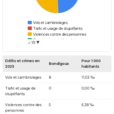
Vols et cambriolages
Trafic et usage de stupéfiants
Violences contre des personnes
Destructions et dégradations
1/2
Escroqueries et fraudes
Délits et crimes en
Pour 1 000
Bondigoux
2025
habitants
Vols et cambriolages
8
11,03 ‰
Trafic et usage de
0
0,00 ‰
stupéfiants
Violences contre des
5
6,38 ‰
personnes