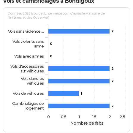
Vols et cambriolages à Bondigoux
Données 2025 (source : Linternaute.com d'après le Ministère de
l'Intérieur et des Outre-Mer)
Vols sans violence …
2
Vols violents sans
0
arme
Vols avec armes
0
Vols d'accessoires
2
sur véhicules
Vols dans les
2
véhicules
Vols de véhicules
1
Cambriolages de
2
logement
0
0,5
1
1,5
2
2,5
Nombre de faits