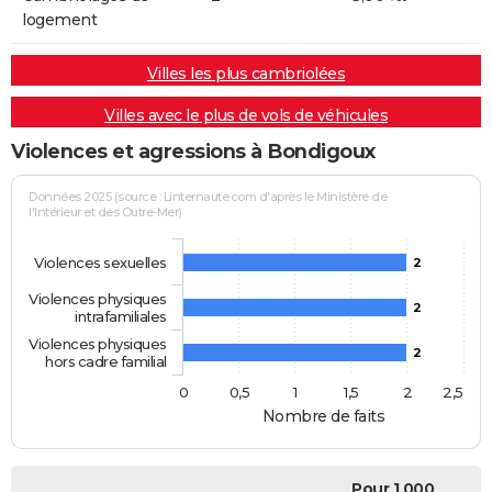
logement
Villes les plus cambriolées
Villes avec le plus de vols de véhicules
Violences et agressions à Bondigoux
Données 2025 (source : Linternaute.com d'après le Ministère de
l'Intérieur et des Outre-Mer)
Violences sexuelles
2
Violences physiques
2
intrafamiliales
Violences physiques
2
hors cadre familial
0
0,5
1
1,5
2
2,5
Nombre de faits
Pour 1 000