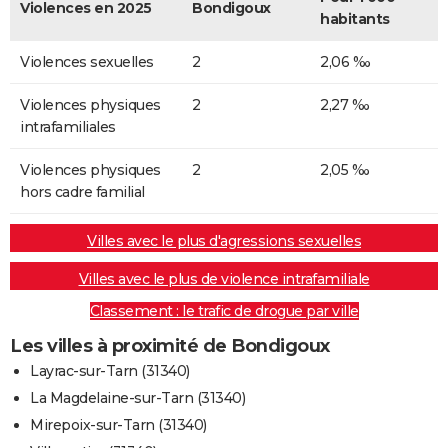
Violences en 2025
Bondigoux
habitants
Violences sexuelles
2
2,06 ‰
Violences physiques
2
2,27 ‰
intrafamiliales
Violences physiques
2
2,05 ‰
hors cadre familial
Villes avec le plus d'agressions sexuelles
Villes avec le plus de violence intrafamiliale
Classement : le trafic de drogue par ville
Les villes à proximité de Bondigoux
Layrac-sur-Tarn (31340)
La Magdelaine-sur-Tarn (31340)
Mirepoix-sur-Tarn (31340)