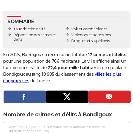
City break
Voyage de noces
Climat
Destinations
Voyage nature
Forum
+
PHOTO
GUIDES D'ACHAT
SOMMAIRE
Taux de criminalité
Vols et cambriolages
BONS PLANS
Répartition des crimes et
Violences et agressions
délits
Drogues et stupéfiants
CARTE DE VOEUX
Carte Bonne année
Carte Pâques
Carte de Noël
Carte Saint-Valentin
Carte d'anniversaire
En 2025, Bondigoux a recensé un total de
17 crimes et délits
DICTIONNAIRE
pour une population de 766 habitants. La ville affiche ainsi un
Biographies
Expressions
Dictionnaire
Citations
Proverbes
taux de criminalité de
22,4 pour mille habitants
, ce qui place
PROGRAMME TV
Bondigoux au rang 18 985 du classement des
villes les plus
COPAINS D'AVANT
dangereuses
de France.
Se connecter
Collèges
Universités
Service militaire
S'inscrire
Lycées
Primaires
Entreprises
Avis de recherche
AVIS DE DÉCÈS
FORUM
Nombre de crimes et délits à Bondigoux
Lifestyle
Sport
Television
Cinema
Bricolage
Culture
Auto
Voyage
Données 2025 (source : Linternaute.com d'après le Ministère de
l'Intérieur et des Outre-Mer)