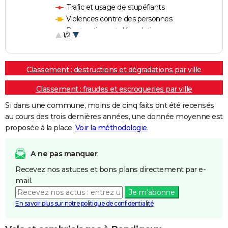
Trafic et usage de stupéfiants
Violences contre des personnes
Destructions et dégradations
1/2
Escroqueries et fraudes
Classement : destructions et dégradations par ville
Classement : fraudes et escroqueries par ville
Si dans une commune, moins de cinq faits ont été recensés
au cours des trois dernières années, une donnée moyenne est
proposée à la place.
Voir la méthodologie
.
A ne pas manquer
Recevez nos astuces et bons plans directement par e-
mail.
Je m'abonne
En savoir plus sur notre politique de confidentialité