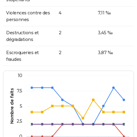
Violences contre des
4
7,11 ‰
personnes
Destructions et
2
3,45 ‰
dégradations
Escroqueries et
2
3,87 ‰
fraudes
10
Nombre de faits
7,5
5
2,5
0