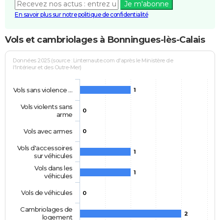
Je m'abonne
En savoir plus sur notre politique de confidentialité
Vols et cambriolages à Bonningues-lès-Calais
Données 2025 (source : Linternaute.com d'après le Ministère de
l'Intérieur et des Outre-Mer)
Vols sans violence …
1
Vols violents sans
0
arme
Vols avec armes
0
Vols d'accessoires
1
sur véhicules
Vols dans les
1
véhicules
Vols de véhicules
0
Cambriolages de
2
logement