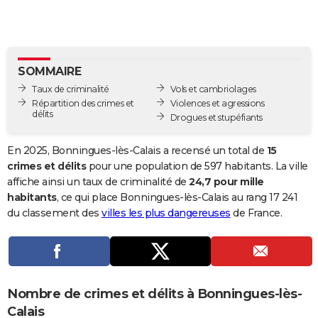
City break
Voyage de noces
Climat
Destinations
Voyage nature
Forum
+
PHOTO
GUIDES D'ACHAT
SOMMAIRE
BONS PLANS
Taux de criminalité
Vols et cambriolages
CARTE DE VOEUX
Répartition des crimes et
Violences et agressions
délits
Drogues et stupéfiants
Carte Bonne année
Carte Pâques
Carte de Noël
Carte Saint-Valentin
Carte d'anniversaire
DICTIONNAIRE
En 2025, Bonningues-lès-Calais a recensé un total de
15
Biographies
Expressions
Dictionnaire
Citations
Proverbes
PROGRAMME TV
crimes et délits
pour une population de 597 habitants. La ville
affiche ainsi un taux de criminalité de
24,7 pour mille
COPAINS D'AVANT
habitants
, ce qui place Bonningues-lès-Calais au rang 17 241
du classement des
villes les plus dangereuses
de France.
Se connecter
Collèges
Universités
Service militaire
S'inscrire
Lycées
Primaires
Entreprises
Avis de recherche
AVIS DE DÉCÈS
FORUM
Lifestyle
Sport
Television
Cinema
Bricolage
Culture
Auto
Voyage
Nombre de crimes et délits à Bonningues-lès-
Calais