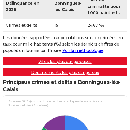
Taux de
Délinquance en
Bonningues-
criminalité pour
2025
lès-Calais
1 000 habitants
Crimes et délits
15
24,67 ‰
Les données rapportées aux populations sont exprimées en
taux pour mille habitants (‰) selon les dernièrs chiffres de
population fournis par l'Insee.
Voir la méthodologie
.
Villes les plus dangereuses
Départements les plus dangereux
Principaux crimes et délits à Bonningues-lès-
Calais
Données 2025 (source : Linternaute.com d'après le Ministère de
l'Intérieur et des Outre-Mer)