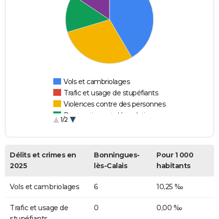
Vols et cambriolages
Trafic et usage de stupéfiants
Violences contre des personnes
Destructions et dégradations
1/2
Escroqueries et fraudes
Délits et crimes en
Bonningues-
Pour 1 000
2025
lès-Calais
habitants
Vols et cambriolages
6
10,25 ‰
Trafic et usage de
0
0,00 ‰
stupéfiants