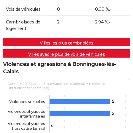
Vols de véhicules
0
0,00 ‰
Cambriolages de
2
2,94 ‰
logement
Villes les plus cambriolées
Villes avec le plus de vols de véhicules
Violences et agressions à Bonningues-lès-
Calais
Données 2025 (source : Linternaute.com d'après le Ministère de
l'Intérieur et des Outre-Mer)
Violences sexuelles
2
Violences physiques
2
intrafamiliales
Violences physiques
0
hors cadre familial