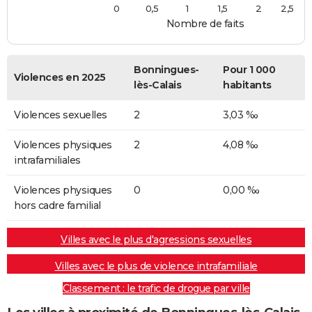
0
0,5
1
1,5
2
2,5
Nombre de faits
Bonningues-
Pour 1 000
Violences en 2025
lès-Calais
habitants
Violences sexuelles
2
3,03 ‰
Violences physiques
2
4,08 ‰
intrafamiliales
Violences physiques
0
0,00 ‰
hors cadre familial
Villes avec le plus d'agressions sexuelles
Villes avec le plus de violence intrafamiliale
Classement : le trafic de drogue par ville