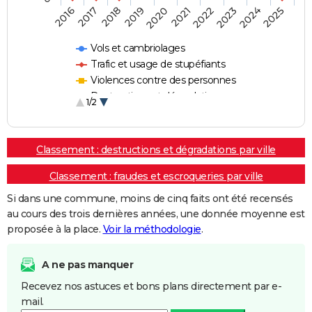
2018
2023
2020
2025
2017
2022
2019
2024
2016
2021
Vols et cambriolages
Trafic et usage de stupéfiants
Violences contre des personnes
Destructions et dégradations
1/2
Escroqueries et fraudes
Classement : destructions et dégradations par ville
Classement : fraudes et escroqueries par ville
Si dans une commune, moins de cinq faits ont été recensés
au cours des trois dernières années, une donnée moyenne est
proposée à la place.
Voir la méthodologie
.
A ne pas manquer
Recevez nos astuces et bons plans directement par e-
mail.